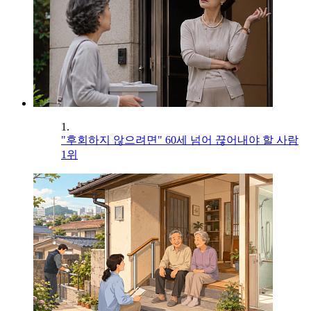
1.
"후회하지 않으려면" 60세 넘어 끊어내야 할 사람
1위