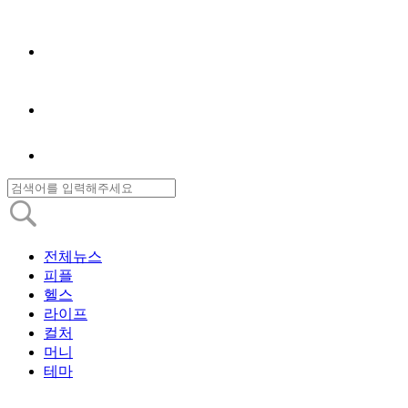
전체뉴스
피플
헬스
라이프
컬처
머니
테마