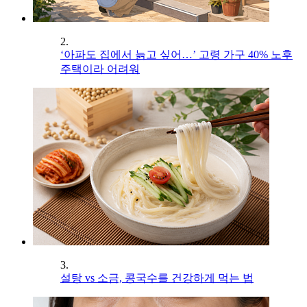
2.
‘아파도 집에서 늙고 싶어…’ 고령 가구 40% 노후
주택이라 어려워
3.
설탕 vs 소금, 콩국수를 건강하게 먹는 법