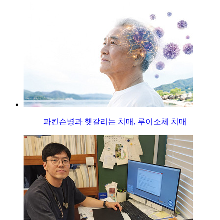
파킨슨병과 헷갈리는 치매, 루이소체 치매