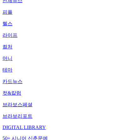
전체뉴스
피플
헬스
라이프
컬처
머니
테마
카드뉴스
컷&칼럼
브라보스페셜
브라보리포트
DIGITAL LIBRARY
50+ 시니어 신춘문예