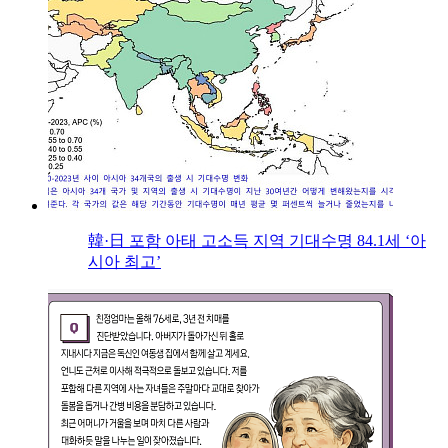
韓·日 포함 아태 고소득 지역 기대수명 84.1세 ‘아
시아 최고’