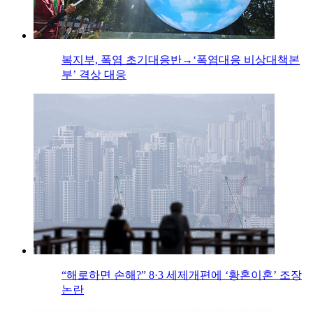
복지부, 폭염 초기대응반→‘폭염대응 비상대책본
부’ 격상 대응
“해로하면 손해?” 8·3 세제개편에 ‘황혼이혼’ 조장
논란