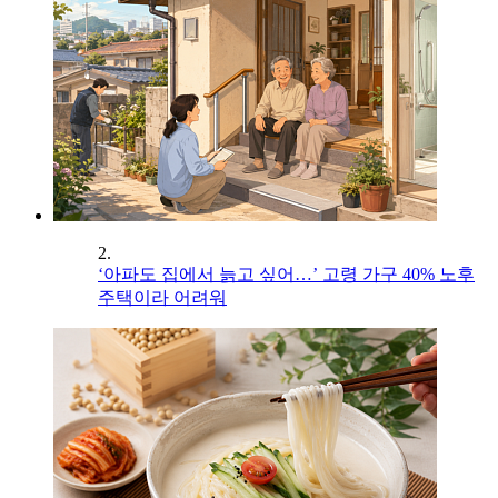
2.
‘아파도 집에서 늙고 싶어…’ 고령 가구 40% 노후
주택이라 어려워