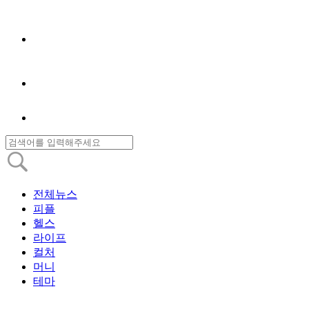
전체뉴스
피플
헬스
라이프
컬처
머니
테마