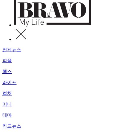
전체뉴스
피플
헬스
라이프
컬처
머니
테마
카드뉴스