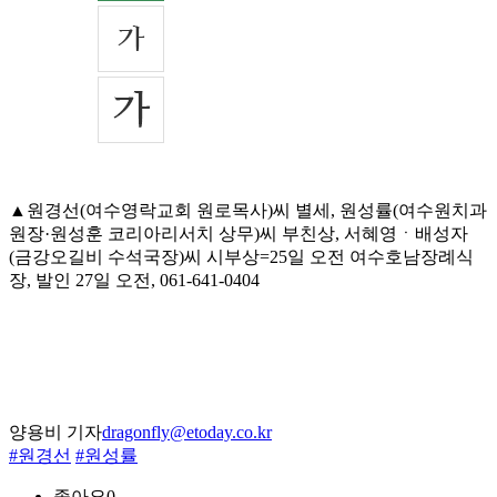
▲원경선(여수영락교회 원로목사)씨 별세, 원성률(여수원치과
원장·원성훈 코리아리서치 상무)씨 부친상, 서혜영ㆍ배성자
(금강오길비 수석국장)씨 시부상=25일 오전 여수호남장례식
장, 발인 27일 오전, 061-641-0404
양용비 기자
dragonfly@etoday.co.kr
#원경선
#원성률
좋아요
0