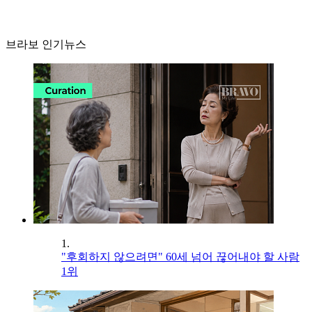
브라보 인기뉴스
1.
"후회하지 않으려면" 60세 넘어 끊어내야 할 사람
1위