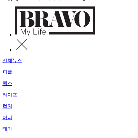
전체뉴스
피플
헬스
라이프
컬처
머니
테마