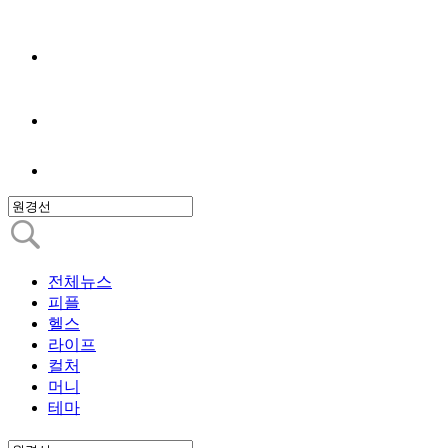
전체뉴스
피플
헬스
라이프
컬처
머니
테마