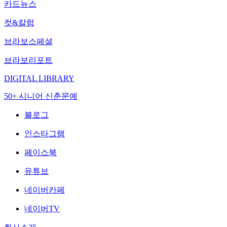
카드뉴스
컷&칼럼
브라보스페셜
브라보리포트
DIGITAL LIBRARY
50+ 시니어 신춘문예
블로그
인스타그램
페이스북
유튜브
네이버카페
네이버TV