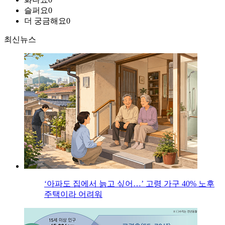
슬퍼요
0
더 궁금해요
0
최신뉴스
‘아파도 집에서 늙고 싶어…’ 고령 가구 40% 노후
주택이라 어려워