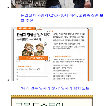
온열질환 사망자 62%가 80세 이상, 고령층 집중 보
호 추진
‘내게 맞는 일자리 찾기’ 일자리 탐험 노트