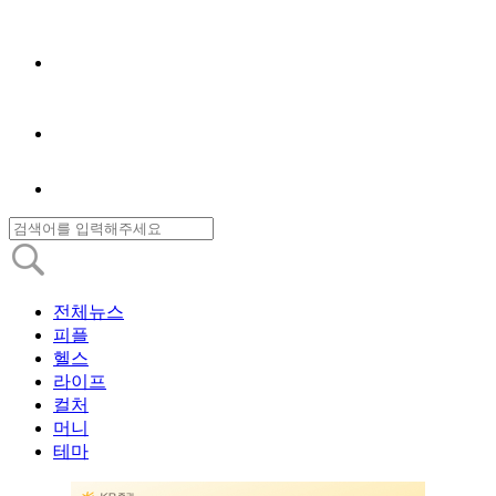
전체뉴스
피플
헬스
라이프
컬처
머니
테마