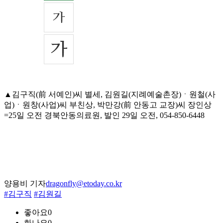
▲김구직(前 서예인)씨 별세, 김원길(지례예술촌장)ㆍ원철(사
업)ㆍ원창(사업)씨 부친상, 박만강(前 안동고 교장)씨 장인상
=25일 오전 경북안동의료원, 발인 29일 오전, 054-850-6448
양용비 기자
dragonfly@etoday.co.kr
#김구직
#김원길
좋아요
0
화나요
0