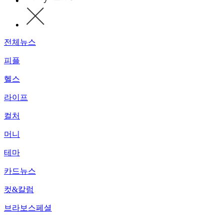
전체뉴스
피플
헬스
라이프
컬처
머니
테마
카드뉴스
컷&칼럼
브라보스페셜