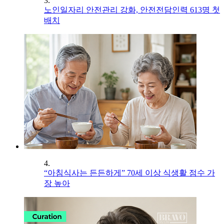
3.
노인일자리 안전관리 강화, 안전전담인력 613명 첫
배치
4.
“아침식사는 든든하게” 70세 이상 식생활 점수 가
장 높아