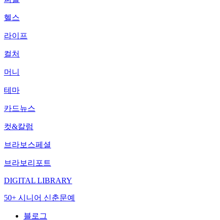
헬스
라이프
컬처
머니
테마
카드뉴스
컷&칼럼
브라보스페셜
브라보리포트
DIGITAL LIBRARY
50+ 시니어 신춘문예
블로그