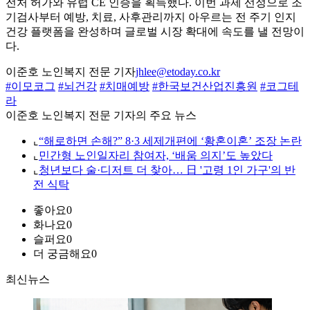
전처 허가와 유럽 CE 인증을 획득했다. 이번 과제 선정으로 조
기검사부터 예방, 치료, 사후관리까지 아우르는 전 주기 인지
건강 플랫폼을 완성하며 글로벌 시장 확대에 속도를 낼 전망이
다.
이준호 노인복지 전문 기자
jhlee@etoday.co.kr
#이모코그
#뇌건강
#치매예방
#한국보건산업진흥원
#코그테
라
이준호 노인복지 전문 기자의 주요 뉴스
⌞
“해로하면 손해?” 8·3 세제개편에 ‘황혼이혼’ 조장 논란
⌞
민간형 노인일자리 참여자, ‘배움 의지’도 높았다
⌞
청년보다 술·디저트 더 찾아… 日 '고령 1인 가구'의 반
전 식탁
좋아요
0
화나요
0
슬퍼요
0
더 궁금해요
0
최신뉴스