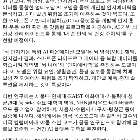
원 규모다. 뇌 영상, 혈액, 인지검사, 라이프로그 등 다양한 데
이터를 통합한 멀티모달 AI 모델을 통해 개인별 인지예비력을
분석하고, 치매 발병 위험을 조기에 예측하는 것이 목표다. 또
한 스마트폰 기반 디지털치료(DTx) 플랫폼을 개발해 인지 훈
련·운동·수면 관리 등 맞춤형 프로그램을 제공하며, AI 기반 뇌
건강 관리 에이전트를 통해 ‘내 손 안의 뇌 건강 주치의’를 구
현할 예정이다.
‘뇌 인지기능 특화 AI 파운데이션 모델’은 뇌 영상(MRI), 혈액,
인지검사 결과, 스마트폰 라이프로그 데이터 등 복합 데이터를
학습시켜 개인별 ‘뇌 나이’와 ‘인지예비력’을 측정하는 모델이
다. 이 모델은 위험 요인, 생활습관, 환경 정보를 통합해 치매
발병 전 단계에서 위험을 조기 탐지하고, 개인별 예측·중재 솔
루션을 제시하는 것이 특징이다.
이번 연구에는 서울대·연세대·KAIST·이화여대·가톨릭대·성
균관대 등 국내 주요 대학과 병원, NHN클라우드·네이버클라
우드 등 기업이 참여하며, 서울시·수원시·대구시·평창군 등이
실증에 나선다. 해외에서는 영국 옥스포드대 존 갈라허 교수와
미국 컬럼비아대 야콥 스턴 교수가 공동 연구진으로 참여해 글
로벌 표준형 뇌 건강 AI 플랫폼 구축을 추진한다.