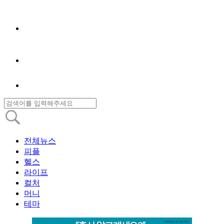
전체뉴스
피플
헬스
라이프
컬처
머니
테마