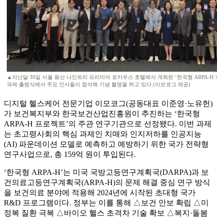
▲지난달 30일 서울 용산 나인트리 프리미어 로카우스 호텔에서 개최된 ‘한국형 ARPA-H 
과제 출범식에서 주요 인사들이 참석해 기념 촬영을 하고 있다.(이모코그 제공)
디지털 헬스케어 전문기업 이모코그(공동대표 이준영·노유헌)
가 보건복지부와 한국보건산업진흥원이 추진하는 ‘한국형
ARPA-H 프로젝트’의 주관 연구기관으로 선정됐다. 이번 과제
는 초고령사회의 핵심 과제인 치매와 인지저하를 인공지능
(AI) 파운데이션 모델로 예측하고 예방하기 위한 국가 전략형
연구사업으로, 총 159억 원이 투입된다.
‘한국형 ARPA-H’는 미국 국방고등연구계획국(DARPA)과 보
건의료고등연구계획국(ARPA-H)의 문제 해결 중심 연구 방식
을 보건의료 분야에 적용해 2024년에 시작된 초대형 국가
R&D 프로그램이다. 정부는 이를 통해 △보건 안보 확립 △미
정복 질환 극복 △바이오 헬스 초격차 기술 확보 △복지·돌봄