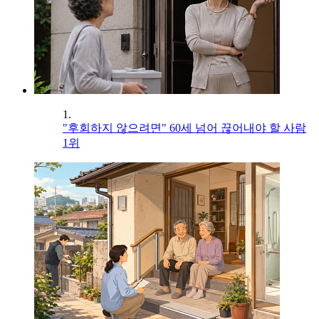
1.
"후회하지 않으려면" 60세 넘어 끊어내야 할 사람
1위