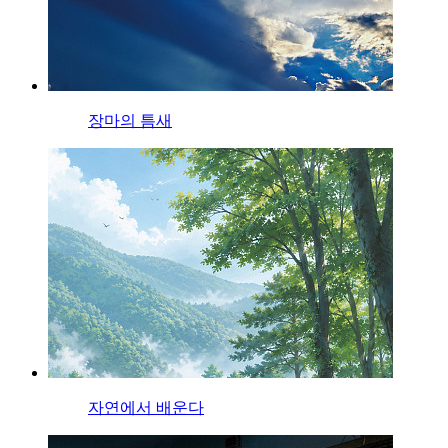
장마의 틈새
자연에서 배운다