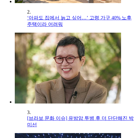
2.
‘아파도 집에서 늙고 싶어…’ 고령 가구 40% 노후
주택이라 어려워
3.
[브라보 문화 이슈] 유방암 투병 후 더 단단해진 박
미선