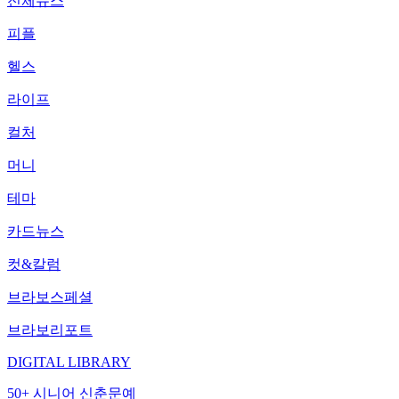
전체뉴스
피플
헬스
라이프
컬처
머니
테마
카드뉴스
컷&칼럼
브라보스페셜
브라보리포트
DIGITAL LIBRARY
50+ 시니어 신춘문예