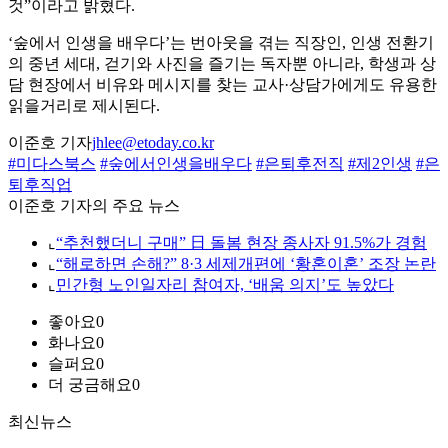
것”이라고 밝혔다.
‘숲에서 인생을 배우다’는 번아웃을 겪는 직장인, 인생 전환기
의 중년 세대, 걷기와 사진을 즐기는 독자뿐 아니라, 학생과 상
담 현장에서 비유와 메시지를 찾는 교사·상담가에게도 유용한
읽을거리로 제시된다.
이준호 기자
jhlee@etoday.co.kr
#미다스북스
#숲에서인생을배우다
#은퇴후전직
#제2인생
#은
퇴후직업
이준호 기자의 주요 뉴스
⌞
“추천했더니 구매” 日 돌봄 현장 종사자 91.5%가 경험
⌞
“해로하면 손해?” 8·3 세제개편에 ‘황혼이혼’ 조장 논란
⌞
민간형 노인일자리 참여자, ‘배움 의지’도 높았다
좋아요
0
화나요
0
슬퍼요
0
더 궁금해요
0
최신뉴스