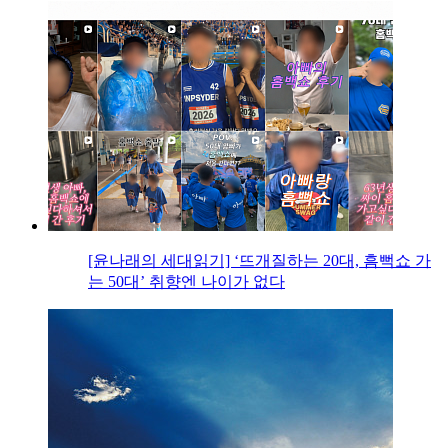
[윤나래의 세대읽기] ‘뜨개질하는 20대, 흠뻑쇼 가
는 50대’ 취향엔 나이가 없다