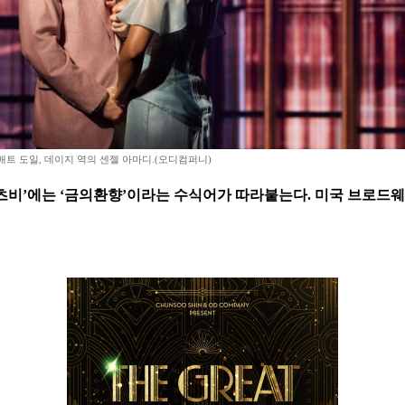
매트 도일, 데이지 역의 센젤 아마디.(오디컴퍼니)
츠비’에는 ‘금의환향’이라는 수식어가 따라붙는다. 미국 브로드