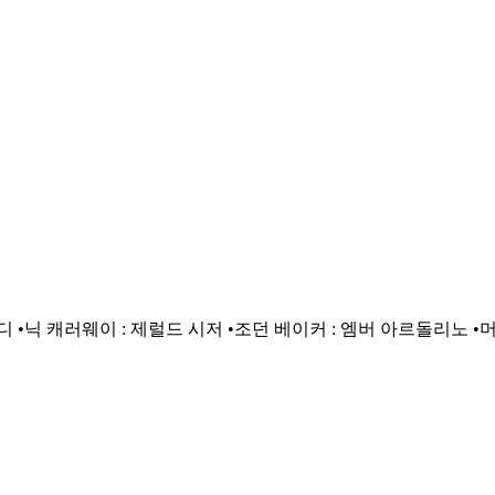
디 •닉 캐러웨이 : 제럴드 시저 •조던 베이커 : 엠버 아르돌리노 •머