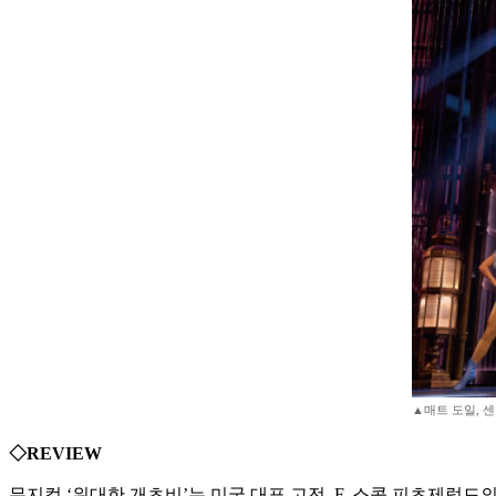
▲매트 도일, 
◇REVIEW
뮤지컬 ‘위대한 개츠비’는 미국 대표 고전, F. 스콧 피츠제럴드의