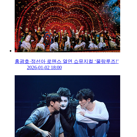
홍광호·정선아 로맨스 열연 쇼뮤지컬 ‘물랑루즈!’
2026-01-02 18:00