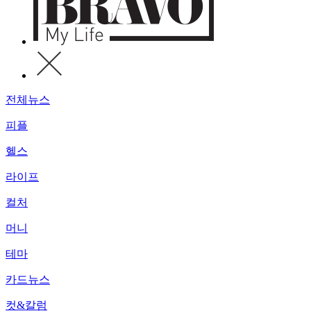
전체뉴스
피플
헬스
라이프
컬처
머니
테마
카드뉴스
컷&칼럼