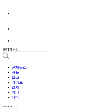
전체뉴스
피플
헬스
라이프
컬처
머니
테마