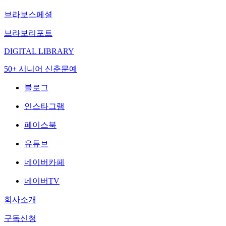
브라보스페셜
브라보리포트
DIGITAL LIBRARY
50+ 시니어 신춘문예
블로그
인스타그램
페이스북
유튜브
네이버카페
네이버TV
회사소개
구독신청