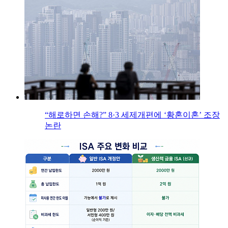
“해로하면 손해?” 8·3 세제개편에 ‘황혼이혼’ 조장
논란