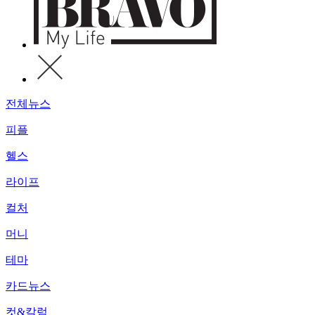
전체뉴스
피플
헬스
라이프
컬처
머니
테마
카드뉴스
컷&칼럼