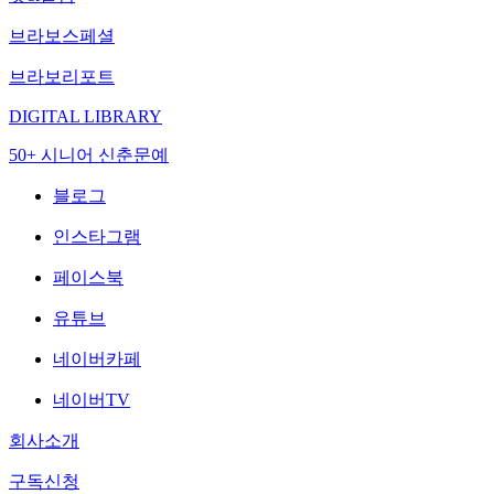
브라보스페셜
브라보리포트
DIGITAL LIBRARY
50+ 시니어 신춘문예
블로그
인스타그램
페이스북
유튜브
네이버카페
네이버TV
회사소개
구독신청