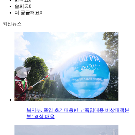
슬퍼요
0
더 궁금해요
0
최신뉴스
복지부, 폭염 초기대응반→‘폭염대응 비상대책본
부’ 격상 대응