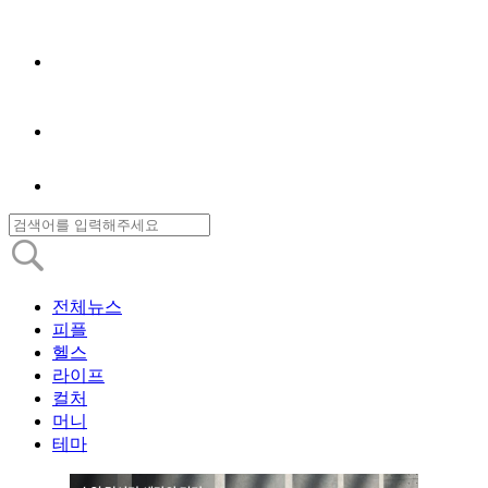
전체뉴스
피플
헬스
라이프
컬처
머니
테마