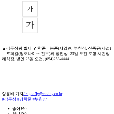
▲강두상씨 별세, 강학준ㆍ봉준(사업)씨 부친상, 신종규(사업)
ㆍ조희길(청호나이스 전무)씨 장인상=23일 오전 포항 시민장
례식장, 발인 25일 오전, (054)253-4444
양용비 기자
dragonfly@etoday.co.kr
#강두상
#강학준
#부친상
좋아요
0
화나요
0