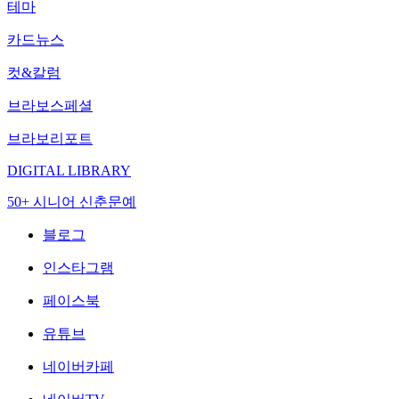
테마
카드뉴스
컷&칼럼
브라보스페셜
브라보리포트
DIGITAL LIBRARY
50+ 시니어 신춘문예
블로그
인스타그램
페이스북
유튜브
네이버카페