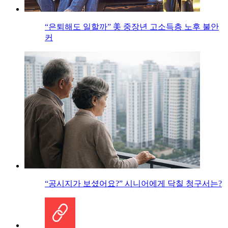
“은퇴해도 일할까” 美 중장년 고소득층 노후 불안
커
“공시지가 보셨어요?” 시니어에게 닥칠 청구서는?