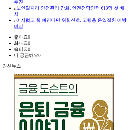
추진
⌞
노인일자리 안전관리 강화, 안전전담인력 613명 첫 배
치
⌞
어지럽고 힘 빠진다면 위험신호, 고령층 온열질환 예방
비상
좋아요
0
화나요
0
슬퍼요
0
더 궁금해요
0
최신뉴스