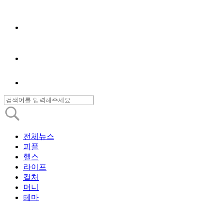
전체뉴스
피플
헬스
라이프
컬처
머니
테마