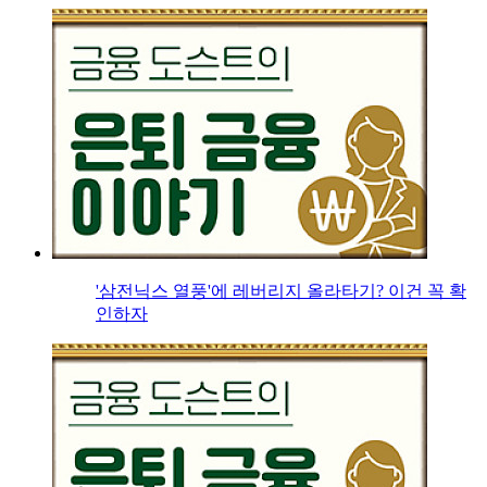
'삼전닉스 열풍'에 레버리지 올라타기? 이건 꼭 확
인하자