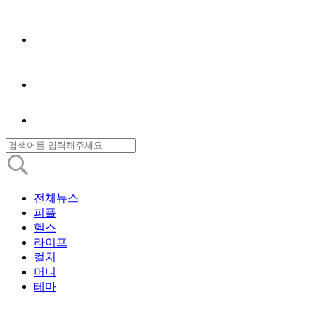
전체뉴스
피플
헬스
라이프
컬처
머니
테마