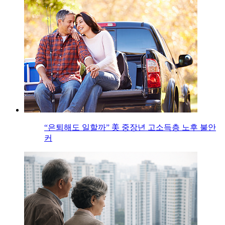
“은퇴해도 일할까” 美 중장년 고소득층 노후 불안
커