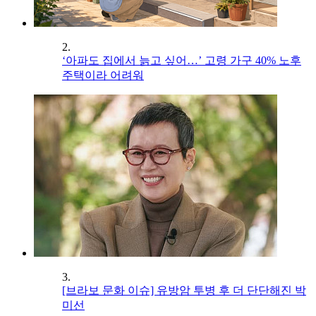
2.
‘아파도 집에서 늙고 싶어…’ 고령 가구 40% 노후
주택이라 어려워
3.
[브라보 문화 이슈] 유방암 투병 후 더 단단해진 박
미선