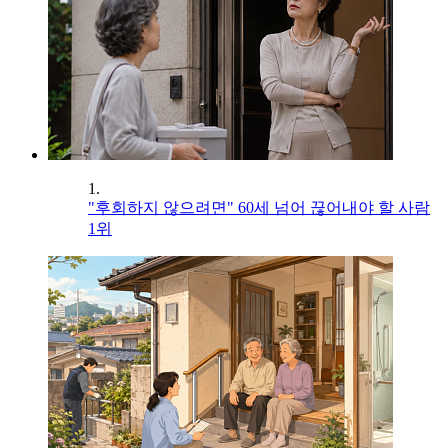
1.
"후회하지 않으려면" 60세 넘어 끊어내야 할 사람
1위