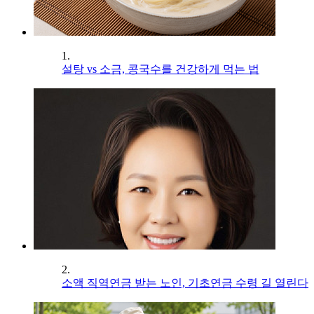
1.
설탕 vs 소금, 콩국수를 건강하게 먹는 법
2.
소액 직역연금 받는 노인, 기초연금 수령 길 열린다