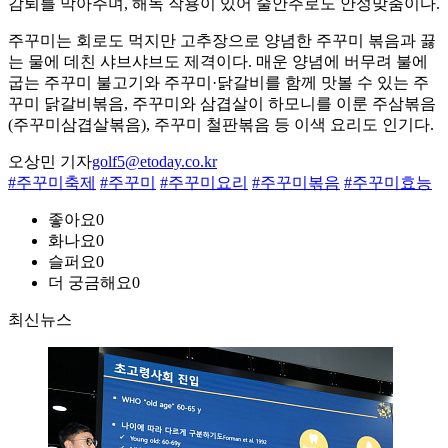
감퇴를 막아주며, 해독 작용이 있어 술안주로도 안성맞춤이다.
주꾸미는 회로도 먹지만 고추장으로 양념한 주꾸미 볶음과 끓
는 물에 데친 샤브샤브도 제격이다. 매운 양념에 버무려 불에
굽는 주꾸미 불고기와 주꾸미·닭갈비를 함께 맛볼 수 있는 주
꾸미 닭갈비볶음, 주꾸미와 삼겹살이 하모니를 이룬 주삼볶음
(주꾸미삼겹살볶음), 주꾸미 철판볶음 등 이색 요리도 인기다.
오상민 기자
golf5@etoday.co.kr
#주꾸미축제
#주꾸미
#주꾸미요리
#주꾸미볶음
#주꾸미효능
좋아요
0
화나요
0
슬퍼요
0
더 궁금해요
0
최신뉴스