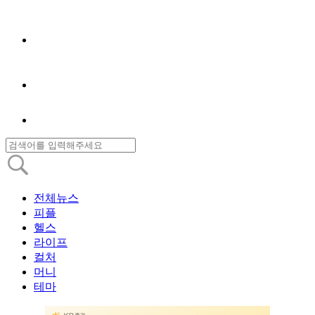
전체뉴스
피플
헬스
라이프
컬처
머니
테마