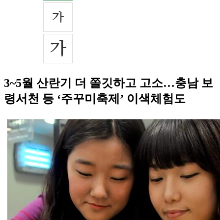
3~5월 산란기 더 쫄깃하고 고소…충남 보
령서천 등 ‘주꾸미축제’ 이색체험도