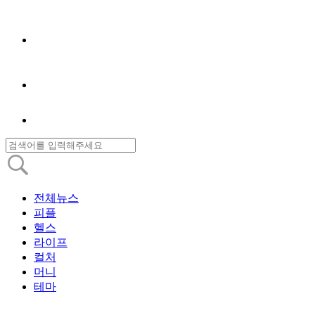
전체뉴스
피플
헬스
라이프
컬처
머니
테마