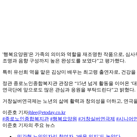
'행복요양원'은 가족의 의미와 역할을 재조명한 작품으로, 심사
조명과 음향 구성까지 높은 완성도를 보였다”고 평가했다.
특히 유선희 역을 맡은 김상미 배우는 최고령 출연자로, 건강을
정관 종로노인종합복지관 관장은 “15년 넘게 활동을 이어온 ‘
연극단에 앞으로도 많은 관심과 응원을 부탁드린다”고 밝혔다.
거창실버연극제는 노년의 삶에 활력과 창의성을 더하고, 연극을 
이준호 기자
jhlee@etoday.co.kr
#종로노인종합복지관
#행복요양원
#거창실버연극제
#시니어
이준호 기자의 주요 뉴스
⌞
민간형 노인일자리 참여자, ‘배움 의지’도 높았다