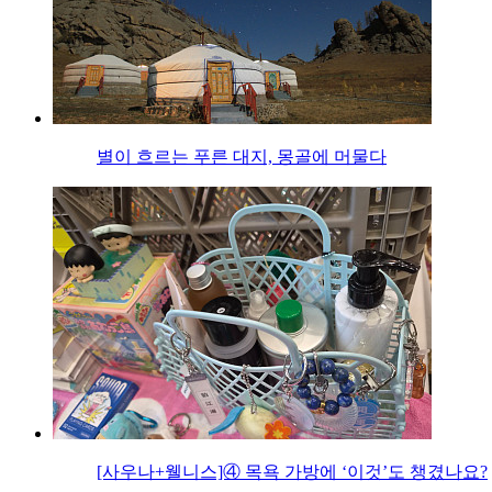
별이 흐르는 푸른 대지, 몽골에 머물다
[사우나+웰니스]④ 목욕 가방에 ‘이것’도 챙겼나요?