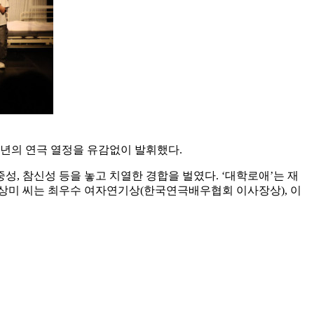
노년의 연극 열정을 유감없이 발휘했다.
중성, 참신성 등을 놓고 치열한 경합을 벌였다. ‘대학로애’는 재
상미 씨는 최우수 여자연기상(한국연극배우협회 이사장상), 이