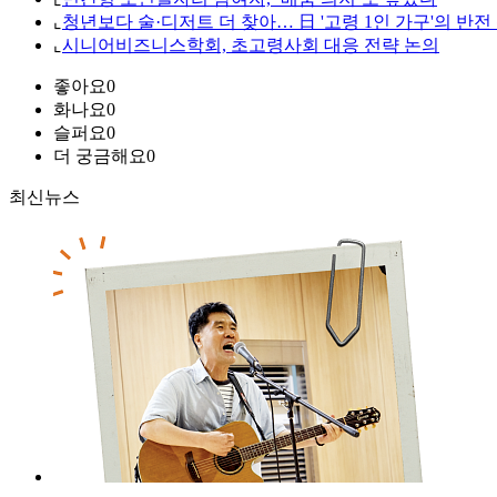
⌞
청년보다 술·디저트 더 찾아… 日 '고령 1인 가구'의 반전
⌞
시니어비즈니스학회, 초고령사회 대응 전략 논의
좋아요
0
화나요
0
슬퍼요
0
더 궁금해요
0
최신뉴스