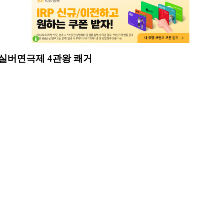
실버연극제 4관왕 쾌거