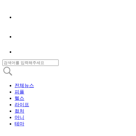
전체뉴스
피플
헬스
라이프
컬처
머니
테마