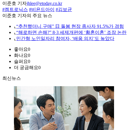
이준호 기자
jhlee@etoday.co.kr
#켐트로닉스
#비욘드아이
#김보균
이준호 기자의 주요 뉴스
⌞
“추천했더니 구매” 日 돌봄 현장 종사자 91.5%가 경험
⌞
“해로하면 손해?” 8·3 세제개편에 ‘황혼이혼’ 조장 논란
⌞
민간형 노인일자리 참여자, ‘배움 의지’도 높았다
좋아요
0
화나요
0
슬퍼요
0
더 궁금해요
0
최신뉴스