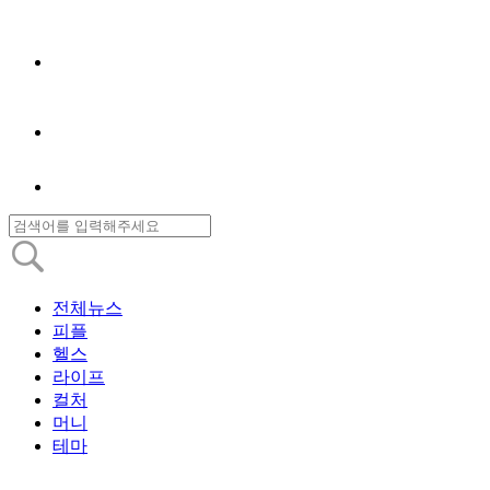
전체뉴스
피플
헬스
라이프
컬처
머니
테마