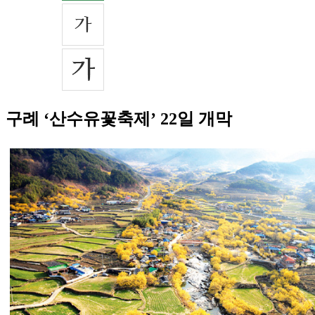
구례 ‘산수유꽃축제’ 22일 개막