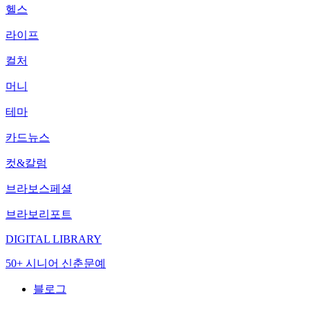
헬스
라이프
컬처
머니
테마
카드뉴스
컷&칼럼
브라보스페셜
브라보리포트
DIGITAL LIBRARY
50+ 시니어 신춘문예
블로그