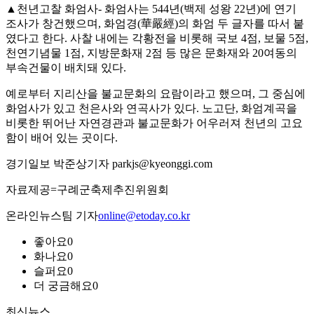
▲천년고찰 화엄사- 화엄사는 544년(백제 성왕 22년)에 연기
조사가 창건했으며, 화엄경(華嚴經)의 화엄 두 글자를 따서 붙
였다고 한다. 사찰 내에는 각황전을 비롯해 국보 4점, 보물 5점,
천연기념물 1점, 지방문화재 2점 등 많은 문화재와 20여동의
부속건물이 배치돼 있다.
예로부터 지리산을 불교문화의 요람이라고 했으며, 그 중심에
화엄사가 있고 천은사와 연곡사가 있다. 노고단, 화엄계곡을
비롯한 뛰어난 자연경관과 불교문화가 어우러져 천년의 고요
함이 배어 있는 곳이다.
경기일보 박준상기자 parkjs@kyeonggi.com
자료제공=구례군축제추진위원회
온라인뉴스팀 기자
online@etoday.co.kr
좋아요
0
화나요
0
슬퍼요
0
더 궁금해요
0
최신뉴스