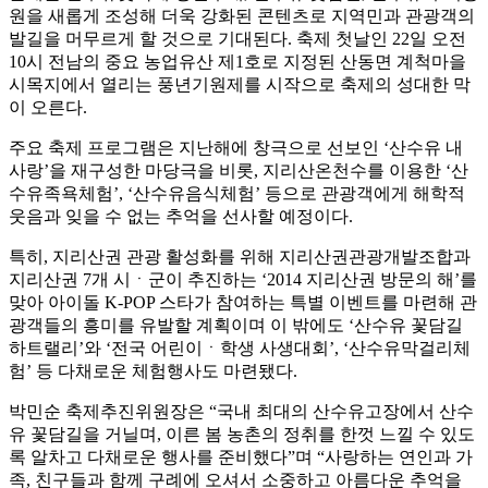
원을 새롭게 조성해 더욱 강화된 콘텐츠로 지역민과 관광객의
발길을 머무르게 할 것으로 기대된다. 축제 첫날인 22일 오전
10시 전남의 중요 농업유산 제1호로 지정된 산동면 계척마을
시목지에서 열리는 풍년기원제를 시작으로 축제의 성대한 막
이 오른다.
주요 축제 프로그램은 지난해에 창극으로 선보인 ‘산수유 내
사랑’을 재구성한 마당극을 비롯, 지리산온천수를 이용한 ‘산
수유족욕체험’, ‘산수유음식체험’ 등으로 관광객에게 해학적
웃음과 잊을 수 없는 추억을 선사할 예정이다.
특히, 지리산권 관광 활성화를 위해 지리산권관광개발조합과
지리산권 7개 시ㆍ군이 추진하는 ‘2014 지리산권 방문의 해’를
맞아 아이돌 K-POP 스타가 참여하는 특별 이벤트를 마련해 관
광객들의 흥미를 유발할 계획이며 이 밖에도 ‘산수유 꽃담길
하트랠리’와 ‘전국 어린이ㆍ학생 사생대회’, ‘산수유막걸리체
험’ 등 다채로운 체험행사도 마련됐다.
박민순 축제추진위원장은 “국내 최대의 산수유고장에서 산수
유 꽃담길을 거닐며, 이른 봄 농촌의 정취를 한껏 느낄 수 있도
록 알차고 다채로운 행사를 준비했다”며 “사랑하는 연인과 가
족, 친구들과 함께 구례에 오셔서 소중하고 아름다운 추억을