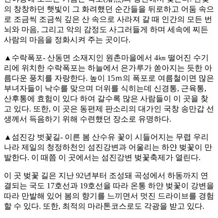
의 창창하던 햇빛이 그 화려했던 순간들을 뒤로하고 어둠 속으
로 조금씩 조금씩 깊은 산 속으로 사라져 갈 때 인간의 모든 번
뇌와 마음, 그리고 악의 감정도 사그러들게 하며 세속에 찌든
사람의 마음을 정화시켜 주는 곳이다.
▲수락폭포- 산동면 소재지인 원촌마을에서 4㎞ 떨어진 수기
리에 위치한 수락폭포는 하늘에서 은가루가 쏟아지는 듯한 아
름다운 풍치를 자랑한다. 높이 15ｍ의 폭포로 여름철이면 많은
부녀자들이 낙수를 맞으며 더위를 식히는데 신경통, 근육통,
산후통에 효험이 있다 하여 갈수록 많은 사람들이 이 곳을 찾
고 있다. 또한, 이 곳은 동편제 판소리의 대가인 국창 송만갑 선
생께서 득음하기 위해 수련했던 장소로 유명하다.
▲섬진강 벗꽃길- 이른 봄 산수유 꽃이 시들어지는 무렵 우리
나라 제일의 청정하천인 섬진강변과 어울리는 하얀 벚꽃이 만
발한다. 이 때쯤 이 곳에서는 섬진강변 벚꽃축제가 열린다.
이 곳 벚꽃 길은 지난 92년부터 조성돼 곡성에서 하동까지 연
결되는 국도 17호선과 19호선을 따라 온통 하얀 벚꽃이 강변을
따라 만발해 있어 봄의 향기를 느끼면서 멋진 드라이브를 경험
할 수 있다. 또한, 최적의 마라톤코스로도 각광을 받고 있다.