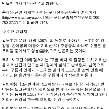
만들어 가시기 바란다”고 밝혔다.
축제와 관련 자세한 사항은 구례산수유꽃축제 홈페이지
(http://www.sansuyu.go.kr) 또는 구례군축제추진위원회(061-
780-2727)로 문의하면 된다.
◇ 주변 관광지
▲노고단 운해- 해발 1,507ｍ의 높이로 솟아있는 노고단은 천
왕봉, 반야봉과 더불어 지리산 3대 주봉중의 하나로 수많은 봉
우리들 중에서도 영봉(靈峰)으로 손꼽히는 곳이다.
특히, 노고단 아래 펼쳐지는 ‘구름 바다’의 절경은 가히 지리산
을 지리산답게 만드는 제1경이라 불러도 손색없다. 남쪽으로
부터 구름과 안개가 파도처럼 밀려와 노고단을 감싸 안을 때
지리산은 홀연히 아름다운 구름바다의 장관을 이룬다.
▲반야봉낙조- 반야봉낙조 해발 1732ｍ로 지리산 제2봉인 반
야봉은 노고단에서 임걸령으로 뻗어나가는 높은 능선으로 이
어지는 동북방 5.5㎞ 지점 지리산권의 중심부에 위치하고 있어
지리산 전경을 한눈에 조망할 수 있는 곳이다.
반야봉에 오르는 기쁨은 낙조(落照)의 장관에서 찾는다. 한낮