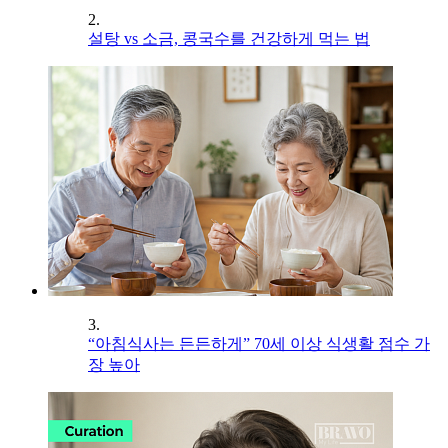
2.
설탕 vs 소금, 콩국수를 건강하게 먹는 법
3.
“아침식사는 든든하게” 70세 이상 식생활 점수 가
장 높아