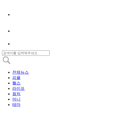
전체뉴스
피플
헬스
라이프
컬처
머니
테마