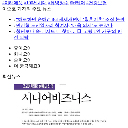
#미래에셋
#100세시대
#유병장수
#M케어
#건강보험
이준호 기자의 주요 뉴스
⌞
“해로하면 손해?” 8·3 세제개편에 ‘황혼이혼’ 조장 논란
⌞
민간형 노인일자리 참여자, ‘배움 의지’도 높았다
⌞
청년보다 술·디저트 더 찾아… 日 '고령 1인 가구'의 반
전 식탁
좋아요
0
화나요
0
슬퍼요
0
더 궁금해요
0
최신뉴스