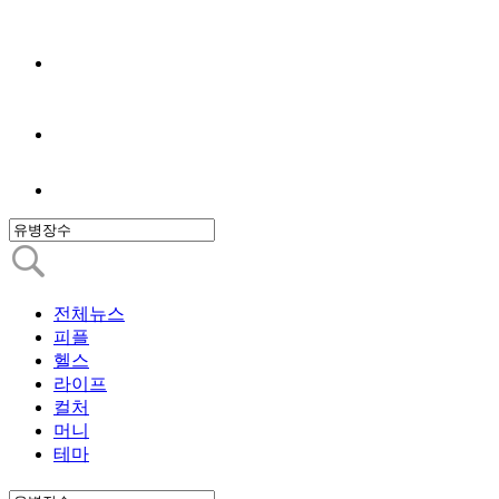
전체뉴스
피플
헬스
라이프
컬처
머니
테마