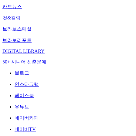
카드뉴스
컷&칼럼
브라보스페셜
브라보리포트
DIGITAL LIBRARY
50+ 시니어 신춘문예
블로그
인스타그램
페이스북
유튜브
네이버카페
네이버TV