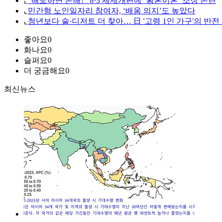
⌞
“해로하면 손해?” 8·3 세제개편에 ‘황혼이혼’ 조장 논란
⌞
민간형 노인일자리 참여자, ‘배움 의지’도 높았다
⌞
청년보다 술·디저트 더 찾아… 日 '고령 1인 가구'의 반전
좋아요
0
화나요
0
슬퍼요
0
더 궁금해요
0
최신뉴스