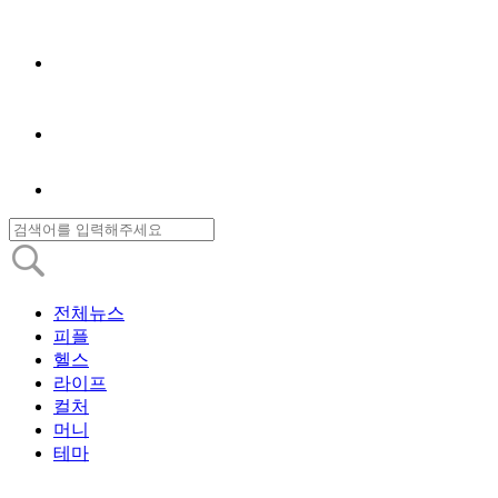
전체뉴스
피플
헬스
라이프
컬처
머니
테마