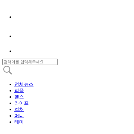
전체뉴스
피플
헬스
라이프
컬처
머니
테마