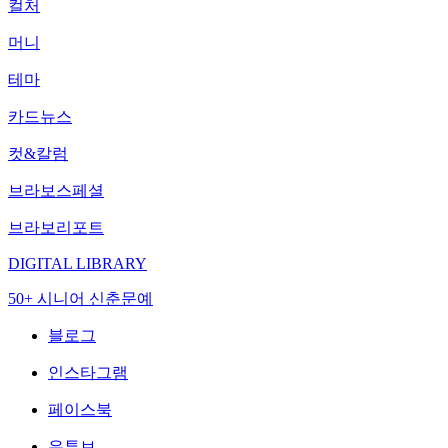
컬처
머니
테마
카드뉴스
컷&칼럼
브라보스페셜
브라보리포트
DIGITAL LIBRARY
50+ 시니어 신춘문예
블로그
인스타그램
페이스북
유튜브