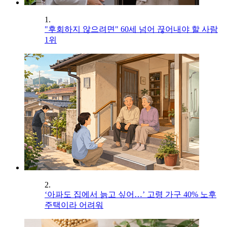
1.
"후회하지 않으려면" 60세 넘어 끊어내야 할 사람
1위
2.
‘아파도 집에서 늙고 싶어…’ 고령 가구 40% 노후
주택이라 어려워