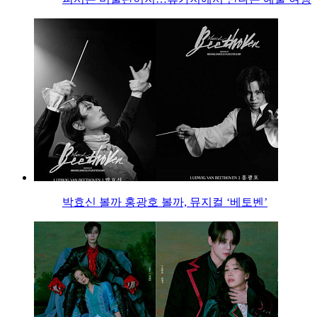
박효신 볼까 홍광호 볼까, 뮤지컬 ‘베토벤’