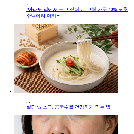
2.
‘아파도 집에서 늙고 싶어…’ 고령 가구 40% 노후
주택이라 어려워
3.
설탕 vs 소금, 콩국수를 건강하게 먹는 법