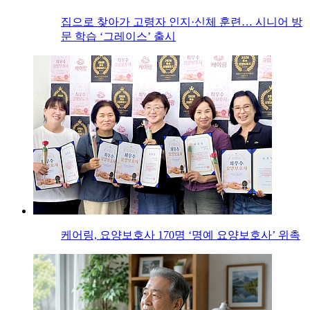
집으로 찾아가 고령자 인지·신체 훈련… 시니어 방
문 학습 ‘그레이스’ 출시
케어링, 요양보호사 170명 ‘명예 요양보호사’ 위촉