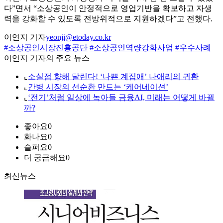
다”면서 “소상공인이 안정적으로 영업기반을 확보하고 자생
력을 강화할 수 있도록 전방위적으로 지원하겠다”고 전했다.
이연지 기자
yeonji@etoday.co.kr
#소상공인시장진흥공단
#소상공인역량강화사업
#우수사례
이연지 기자의 주요 뉴스
⌞
소실점 향해 달린다! ‘나쁜 계집애’ 나애리의 귀환
⌞
간병 시장의 선순환 만드는 ‘케어네이션’
⌞
‘전기’처럼 일상에 녹아들 금융AI, 미래는 어떻게 바뀔
까?
좋아요
0
화나요
0
슬퍼요
0
더 궁금해요
0
최신뉴스