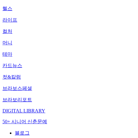
헬스
라이프
컬처
머니
테마
카드뉴스
컷&칼럼
브라보스페셜
브라보리포트
DIGITAL LIBRARY
50+ 시니어 신춘문예
블로그