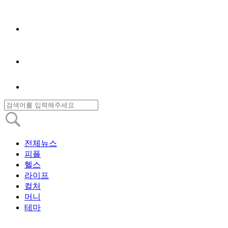
전체뉴스
피플
헬스
라이프
컬처
머니
테마