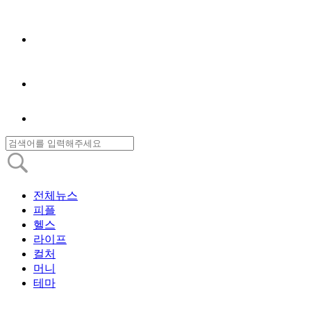
전체뉴스
피플
헬스
라이프
컬처
머니
테마