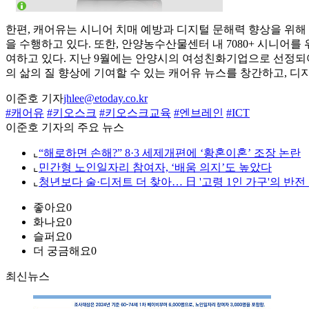
한편, 캐어유는 시니어 치매 예방과 디지털 문해력 향상을 위해
을 수행하고 있다. 또한, 안양농수산물센터 내 7080+ 시니어
여하고 있다. 지난 9월에는 안양시의 여성친화기업으로 선정되어 
의 삶의 질 향상에 기여할 수 있는 캐어유 뉴스를 창간하고, 
이준호 기자
jhlee@etoday.co.kr
#캐어유
#키오스크
#키오스크교육
#엔브레인
#ICT
이준호 기자의 주요 뉴스
⌞
“해로하면 손해?” 8·3 세제개편에 ‘황혼이혼’ 조장 논란
⌞
민간형 노인일자리 참여자, ‘배움 의지’도 높았다
⌞
청년보다 술·디저트 더 찾아… 日 '고령 1인 가구'의 반전
좋아요
0
화나요
0
슬퍼요
0
더 궁금해요
0
최신뉴스