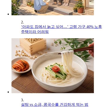
2.
‘아파도 집에서 늙고 싶어…’ 고령 가구 40% 노후
주택이라 어려워
3.
설탕 vs 소금, 콩국수를 건강하게 먹는 법