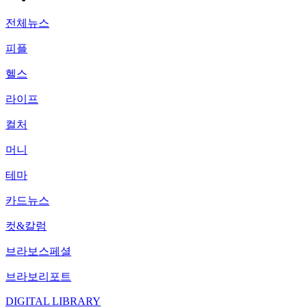
전체뉴스
피플
헬스
라이프
컬처
머니
테마
카드뉴스
컷&칼럼
브라보스페셜
브라보리포트
DIGITAL LIBRARY