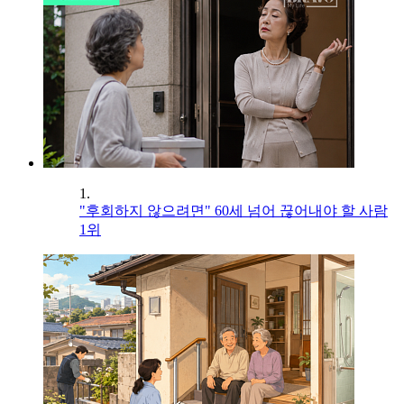
1.
"후회하지 않으려면" 60세 넘어 끊어내야 할 사람
1위