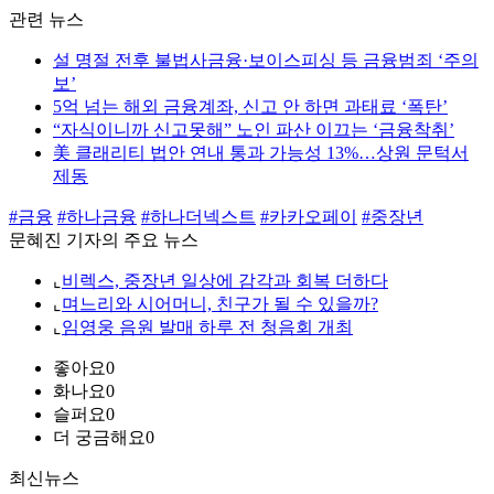
관련 뉴스
설 명절 전후 불법사금융·보이스피싱 등 금융범죄 ‘주의
보’
5억 넘는 해외 금융계좌, 신고 안 하면 과태료 ‘폭탄’
“자식이니까 신고못해” 노인 파산 이끄는 ‘금융착취’
美 클래리티 법안 연내 통과 가능성 13%…상원 문턱서
제동
#금융
#하나금융
#하나더넥스트
#카카오페이
#중장년
문혜진 기자의 주요 뉴스
⌞
비렉스, 중장년 일상에 감각과 회복 더하다
⌞
며느리와 시어머니, 친구가 될 수 있을까?
⌞
임영웅 음원 발매 하루 전 청음회 개최
좋아요
0
화나요
0
슬퍼요
0
더 궁금해요
0
최신뉴스