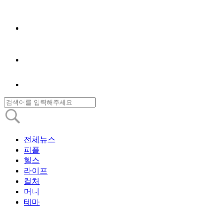
전체뉴스
피플
헬스
라이프
컬처
머니
테마