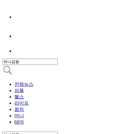
전체뉴스
피플
헬스
라이프
컬처
머니
테마