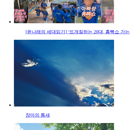
[윤나래의 세대읽기] ‘뜨개질하는 20대, 흠뻑쇼 가는
장마의 틈새