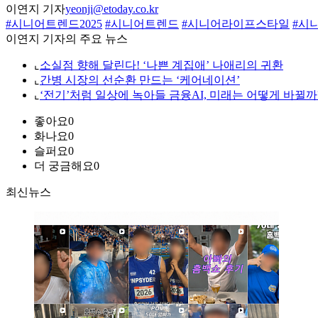
이연지 기자
yeonji@etoday.co.kr
#시니어트렌드2025
#시니어트렌드
#시니어라이프스타일
#시
이연지 기자의 주요 뉴스
⌞
소실점 향해 달린다! ‘나쁜 계집애’ 나애리의 귀환
⌞
간병 시장의 선순환 만드는 ‘케어네이션’
⌞
‘전기’처럼 일상에 녹아들 금융AI, 미래는 어떻게 바뀔까
좋아요
0
화나요
0
슬퍼요
0
더 궁금해요
0
최신뉴스