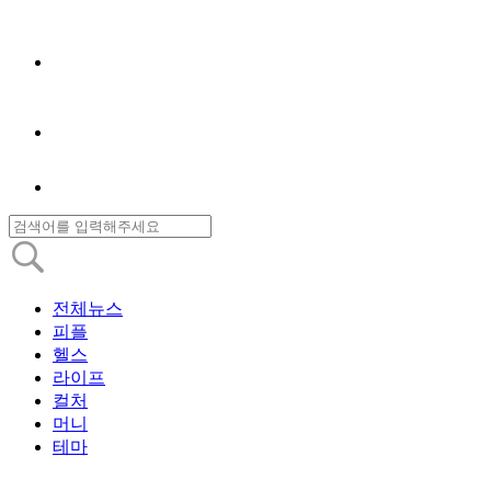
전체뉴스
피플
헬스
라이프
컬처
머니
테마