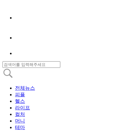
전체뉴스
피플
헬스
라이프
컬처
머니
테마