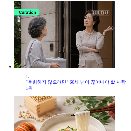
1.
"후회하지 않으려면" 60세 넘어 끊어내야 할 사람
1위