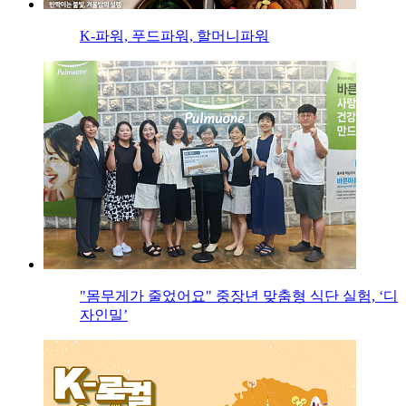
K-파워, 푸드파워, 할머니파워
"몸무게가 줄었어요" 중장년 맞춤형 식단 실험, ‘디
자인밀’