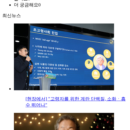
더 궁금해요
0
최신뉴스
[현장에서] "고령자를 위한 계란 단백질, 소화ㆍ흡
수 뛰어나"