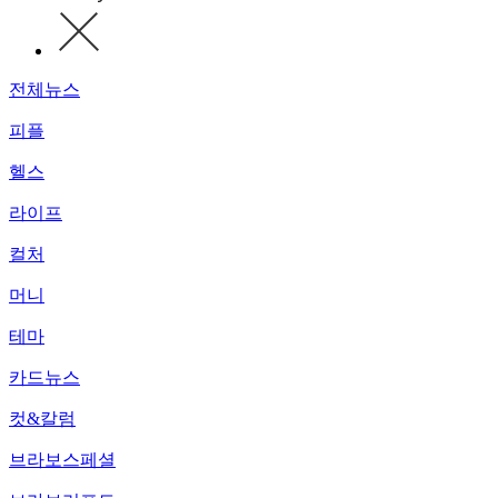
전체뉴스
피플
헬스
라이프
컬처
머니
테마
카드뉴스
컷&칼럼
브라보스페셜