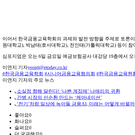
이어서 한국금융교육학회의 과제와 발전 방향을 주제로 토론이 
원대학교), 박남태(호서대학교), 전인태(가톨릭대학교) 등이 참
심포지엄은 오는 6일 금요일 예금보험공사 대강당 19층에서 오후
이연지 기자
yeonji@etoday.co.kr
#한국금융교육학회
#시니어금융교육협의회
#한국금융교육현
이연지 기자의 주요 뉴스
⌞
소실점 향해 달린다! ‘나쁜 계집애’ 나애리의 귀환
⌞
간병 시장의 선순환 만드는 ‘케어네이션’
⌞
‘전기’처럼 일상에 녹아들 금융AI, 미래는 어떻게 바뀔까
좋아요
0
화나요
0
슬퍼요
0
더 궁금해요
0