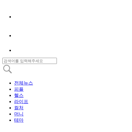
전체뉴스
피플
헬스
라이프
컬처
머니
테마