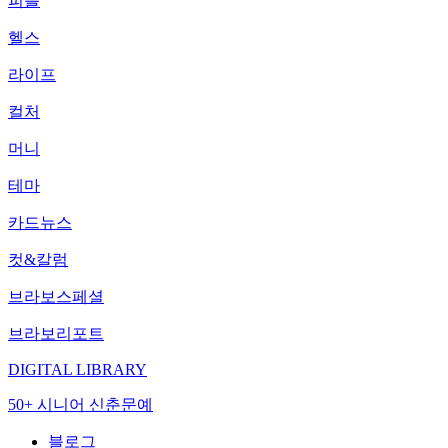
피플
헬스
라이프
컬처
머니
테마
카드뉴스
컷&칼럼
브라보스페셜
브라보리포트
DIGITAL LIBRARY
50+ 시니어 신춘문예
블로그