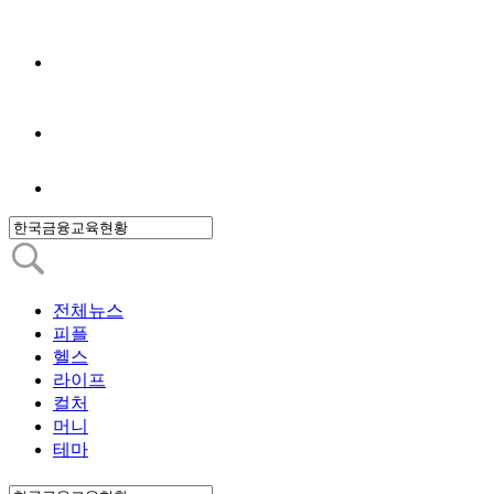
전체뉴스
피플
헬스
라이프
컬처
머니
테마