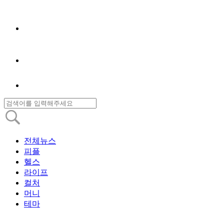
전체뉴스
피플
헬스
라이프
컬처
머니
테마