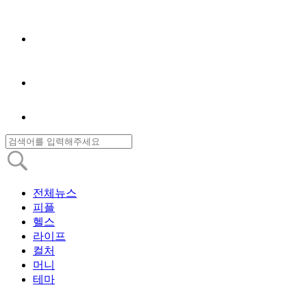
전체뉴스
피플
헬스
라이프
컬처
머니
테마