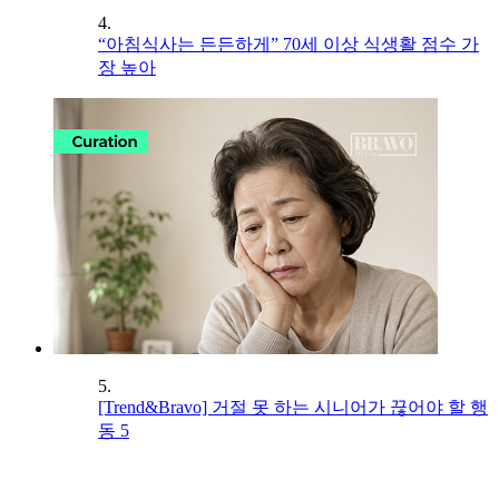
4.
“아침식사는 든든하게” 70세 이상 식생활 점수 가
장 높아
5.
[Trend&Bravo] 거절 못 하는 시니어가 끊어야 할 행
동 5