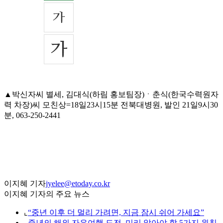
▲박신자씨 별세, 김대식(하림 홍보팀장)ㆍ춘식(한국수력원자
력 차장)씨 모친상=18일23시15분 전북대병원, 발인 21일9시30
분, 063-250-2441
이지혜 기자
jyelee@etoday.co.kr
이지혜 기자의 주요 뉴스
⌞
“중년 이후 더 멀리 가려면, 지금 잠시 쉬어 가세요”
⌞
중년의 해외 자유여행 도전, 미리 알아야 할 5가지 원칙