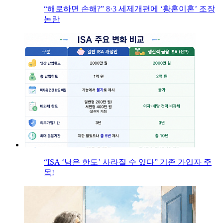
“해로하면 손해?” 8·3 세제개편에 ‘황혼이혼’ 조장
논란
“ISA ‘남은 한도’ 사라질 수 있다” 기존 가입자 주
목!