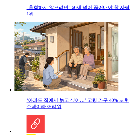
"후회하지 않으려면" 60세 넘어 끊어내야 할 사람
1위
‘아파도 집에서 늙고 싶어…’ 고령 가구 40% 노후
주택이라 어려워