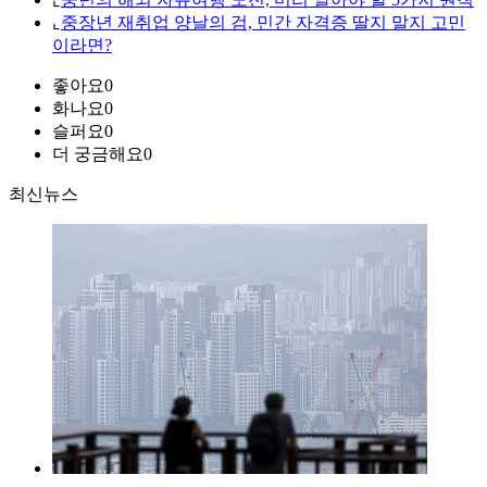
⌞
중장년 재취업 양날의 검, 민간 자격증 딸지 말지 고민
이라면?
좋아요
0
화나요
0
슬퍼요
0
더 궁금해요
0
최신뉴스