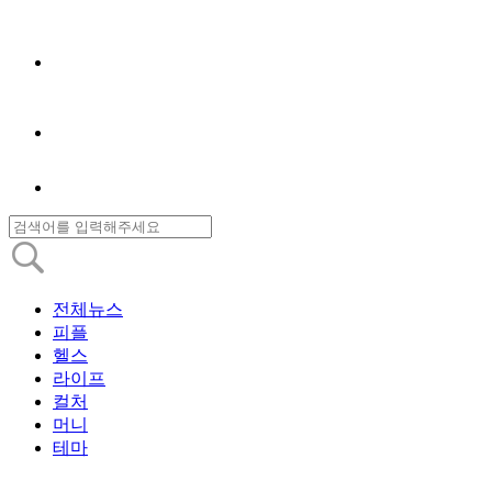
전체뉴스
피플
헬스
라이프
컬처
머니
테마