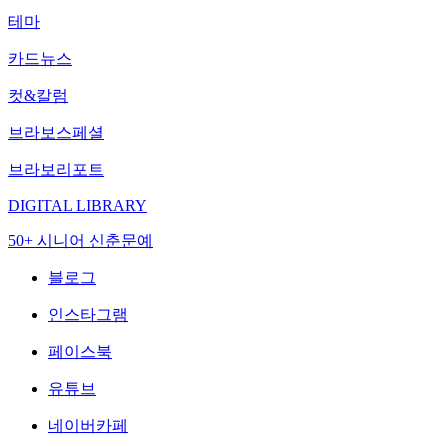
테마
카드뉴스
컷&칼럼
브라보스페셜
브라보리포트
DIGITAL LIBRARY
50+ 시니어 신춘문예
블로그
인스타그램
페이스북
유튜브
네이버카페