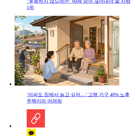
"후회하지 않으려면" 60세 넘어 끊어내야 할 사람
1위
‘아파도 집에서 늙고 싶어…’ 고령 가구 40% 노후
주택이라 어려워