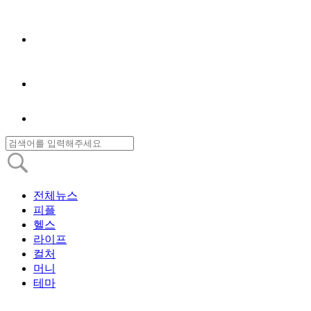
전체뉴스
피플
헬스
라이프
컬처
머니
테마