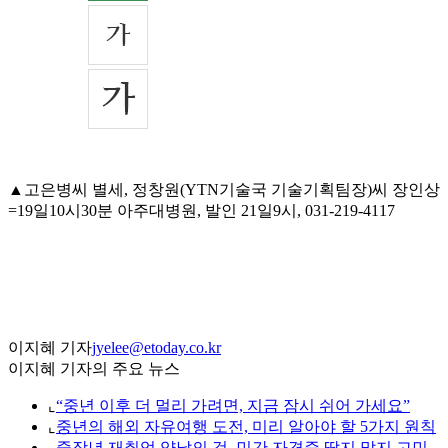
▲고은병씨 별세, 정창원(YTN기술국 기술기획팀장)씨 장인상
=19일10시30분 아주대병원, 발인 21일9시, 031-219-4117
이지혜 기자
jyelee@etoday.co.kr
이지혜 기자의 주요 뉴스
⌞
“중년 이후 더 멀리 가려면, 지금 잠시 쉬어 가세요”
⌞
중년의 해외 자유여행 도전, 미리 알아야 할 5가지 원칙
⌞
중장년 재취업 양날의 검, 민간 자격증 딸지 말지 고민