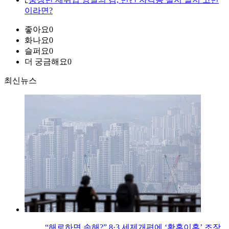
이라면?
좋아요
0
화나요
0
슬퍼요
0
더 궁금해요
0
최신뉴스
“해로하면 손해?” 8·3 세제개편에 ‘황혼이혼’ 조장