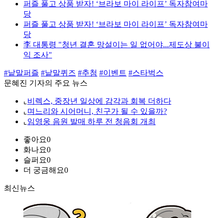
퍼즐 풀고 상품 받자! ‘브라보 마이 라이프’ 독자참여마
당
퍼즐 풀고 상품 받자! ‘브라보 마이 라이프’ 독자참여마
당
李 대통령 "청년 결혼 망설이는 일 없어야...제도상 불이
익 조사"
#낱말퍼즐
#낱말퀴즈
#추첨
#이벤트
#스타벅스
문혜진 기자의 주요 뉴스
⌞
비렉스, 중장년 일상에 감각과 회복 더하다
⌞
며느리와 시어머니, 친구가 될 수 있을까?
⌞
임영웅 음원 발매 하루 전 청음회 개최
좋아요
0
화나요
0
슬퍼요
0
더 궁금해요
0
최신뉴스