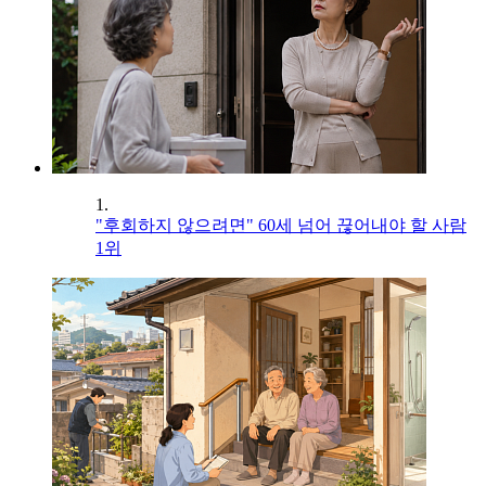
1.
"후회하지 않으려면" 60세 넘어 끊어내야 할 사람
1위