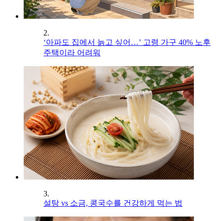
2.
‘아파도 집에서 늙고 싶어…’ 고령 가구 40% 노후
주택이라 어려워
3.
설탕 vs 소금, 콩국수를 건강하게 먹는 법