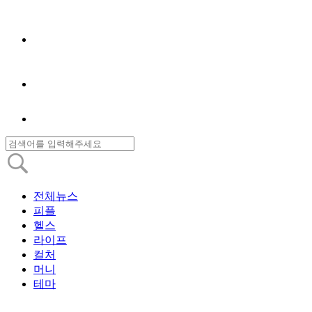
전체뉴스
피플
헬스
라이프
컬처
머니
테마