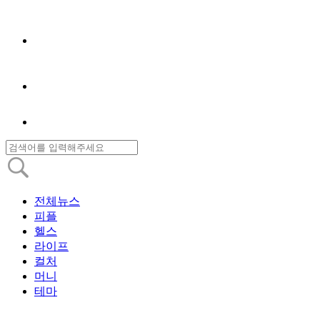
전체뉴스
피플
헬스
라이프
컬처
머니
테마