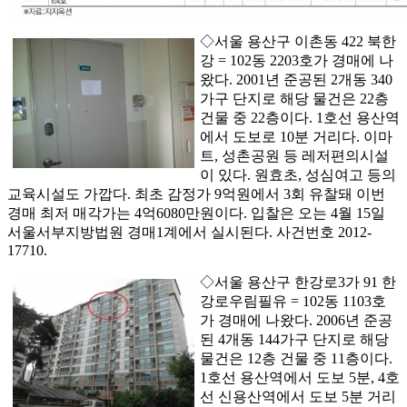
◇서울 용산구 이촌동 422 북한
강 = 102동 2203호가 경매에 나
왔다. 2001년 준공된 2개동 340
가구 단지로 해당 물건은 22층
건물 중 22층이다. 1호선 용산역
에서 도보로 10분 거리다. 이마
트, 성촌공원 등 레저편의시설
이 있다. 원효초, 성심여고 등의
교육시설도 가깝다. 최초 감정가 9억원에서 3회 유찰돼 이번
경매 최저 매각가는 4억6080만원이다. 입찰은 오는 4월 15일
서울서부지방법원 경매1계에서 실시된다. 사건번호 2012-
17710.
◇서울 용산구 한강로3가 91 한
강로우림필유 = 102동 1103호
가 경매에 나왔다. 2006년 준공
된 4개동 144가구 단지로 해당
물건은 12층 건물 중 11층이다.
1호선 용산역에서 도보 5분, 4호
선 신용산역에서 도보 5분 거리