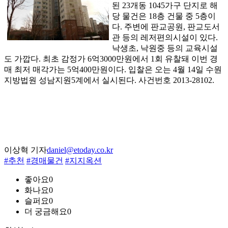
된 23개동 1045가구 단지로 해
당 물건은 18층 건물 중 5층이
다. 주변에 판교공원, 판교도서
관 등의 레저편의시설이 있다.
낙생초, 낙원중 등의 교육시설
도 가깝다. 최초 감정가 6억3000만원에서 1회 유찰돼 이번 경
매 최저 매각가는 5억400만원이다. 입찰은 오는 4월 14일 수원
지방법원 성남지원5계에서 실시된다. 사건번호 2013-28102.
이상혁 기자
daniel@etoday.co.kr
#추천
#경매물건
#지지옥션
좋아요
0
화나요
0
슬퍼요
0
더 궁금해요
0