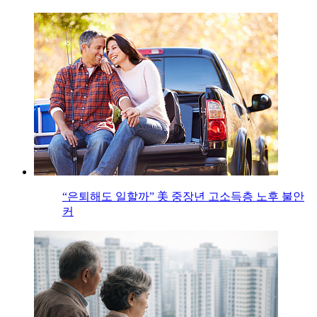
“은퇴해도 일할까” 美 중장년 고소득층 노후 불안
커