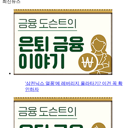
최신뉴스
'삼전닉스 열풍'에 레버리지 올라타기? 이건 꼭 확
인하자