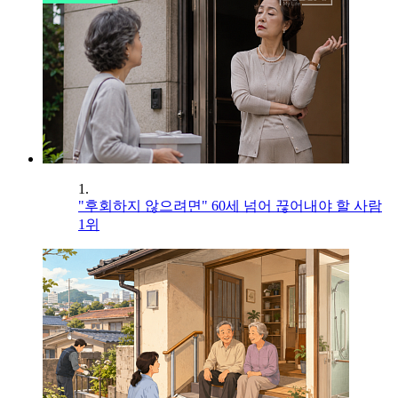
1.
"후회하지 않으려면" 60세 넘어 끊어내야 할 사람
1위