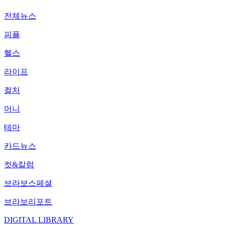
전체뉴스
피플
헬스
라이프
컬처
머니
테마
카드뉴스
컷&칼럼
브라보스페셜
브라보리포트
DIGITAL LIBRARY