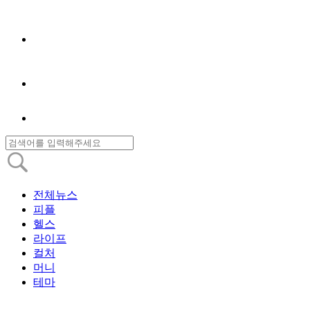
전체뉴스
피플
헬스
라이프
컬처
머니
테마