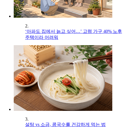
2.
‘아파도 집에서 늙고 싶어…’ 고령 가구 40% 노후
주택이라 어려워
3.
설탕 vs 소금, 콩국수를 건강하게 먹는 법