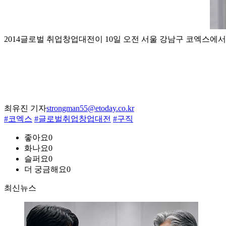
2014글로벌 취업창업대전이 10일 오전 서울 강남구 코엑스에서 
최유진 기자
strongman55@etoday.co.kr
#코엑스
#글로벌취업창업대전
#구직
좋아요
0
화나요
0
슬퍼요
0
더 궁금해요
0
최신뉴스