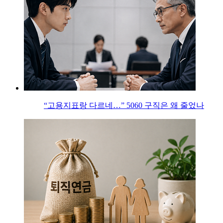
“고용지표랑 다르네…” 5060 구직은 왜 줄었나