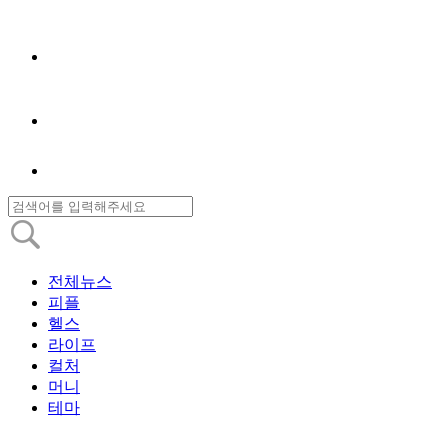
전체뉴스
피플
헬스
라이프
컬처
머니
테마