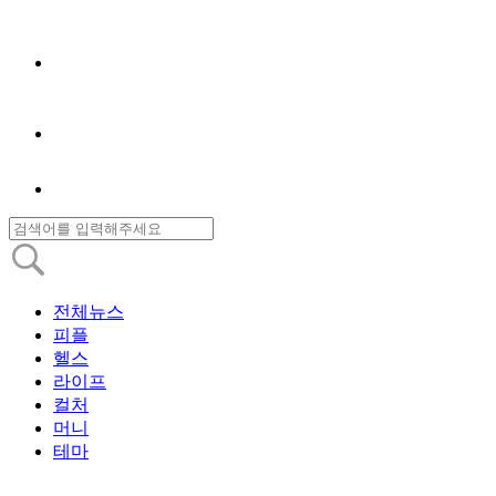
전체뉴스
피플
헬스
라이프
컬처
머니
테마