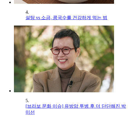
4.
설탕 vs 소금, 콩국수를 건강하게 먹는 법
5.
[브라보 문화 이슈] 유방암 투병 후 더 단단해진 박
미선