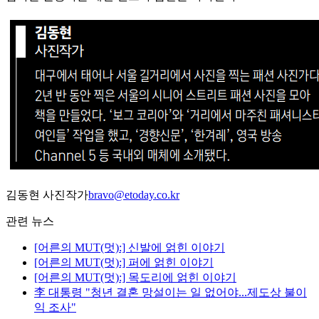
김동현 사진작가
bravo@etoday.co.kr
관련 뉴스
[어른의 MUT(멋):] 신발에 얽힌 이야기
[어른의 MUT(멋):] 퍼에 얽힌 이야기
[어른의 MUT(멋):] 목도리에 얽힌 이야기
李 대통령 "청년 결혼 망설이는 일 없어야...제도상 불이
익 조사"