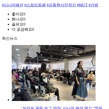
#시니어패션
#스트리트패
#김동현사진작가
#MUT
#가방
좋아요
0
화나요
0
슬퍼요
0
더 궁금해요
0
최신뉴스
‘브라보 골든 보그 2026’ 시니어 패션 열기 “멋은