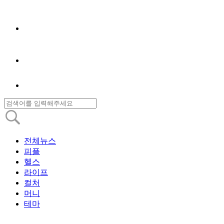
전체뉴스
피플
헬스
라이프
컬처
머니
테마