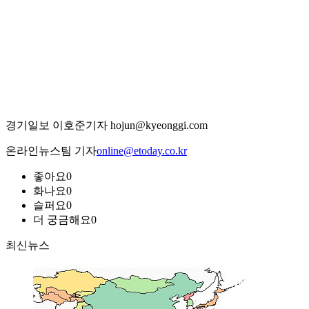
경기일보 이호준기자 hojun@kyeonggi.com
온라인뉴스팀 기자
online@etoday.co.kr
좋아요
0
화나요
0
슬퍼요
0
더 궁금해요
0
최신뉴스