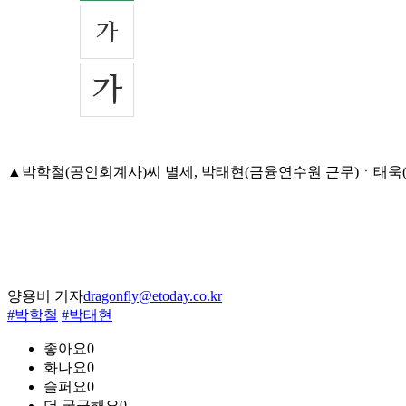
▲박학철(공인회계사)씨 별세, 박태현(금융연수원 근무)ㆍ태욱(삼성전
양용비 기자
dragonfly@etoday.co.kr
#박학철
#박태현
좋아요
0
화나요
0
슬퍼요
0
더 궁금해요
0