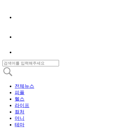
전체뉴스
피플
헬스
라이프
컬처
머니
테마