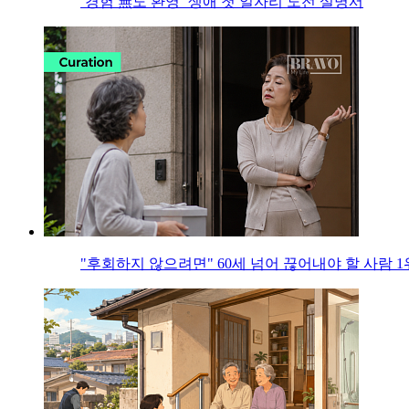
‘경험 無도 환영’ 생애 첫 일자리 도전 설명서
"후회하지 않으려면" 60세 넘어 끊어내야 할 사람 1