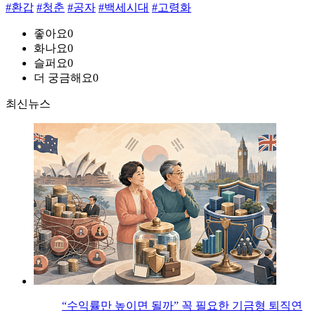
#환갑
#청춘
#공자
#백세시대
#고령화
좋아요
0
화나요
0
슬퍼요
0
더 궁금해요
0
최신뉴스
“수익률만 높이면 될까” 꼭 필요한 기금형 퇴직연