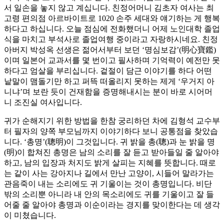
서 일손을 놓지 않고 계십니다. 친정어머니 김초자 여사는 최
고령 편의점 아르바이트로 1020 손주 세대와 얘기하는 게 행복
하다고 하십니다. 오늘 점심에 전화했더니 어제 노인대학 졸업
식을 마치고 부석사로 졸업여행 중이라고 자랑하시네요. 친정
아버지 박성옥 선생은 젊어서부터 보던 ‘명심보감’(明心寶鑑)
이며 일본어 교과서를 몇 번이고 필사하며 기억력이 예전만 못
하다고 엄살을 부리십니다. 겉절이 담근 이야기를 하다 어떤
낱말이 맴돌기만 하고 퍼뜩 떠올리지 못하는 제게 ‘우거지 아
니냐’며 보란 듯이 건재함을 증명해내시는 분이 바로 시어머
니 조진실 여사입니다.
귀가 순해지기 위한 방법을 한참 궁리하던 차에 김형석 교수부
터 필자의 양쪽 부모님까지 이야기하다 보니 공통점을 찾았습
니다. ‘총명’(聰明)이 그것입니다. 귀 밝을 총(聰)과 눈 밝을 명
(明)이 합쳐진 총명은 남의 소리를 잘 듣고 받아들일 줄 알아야
하고, 남의 입장과 처지도 밝게 살피는 지혜를 뜻합니다. 때로
는 같이 사는 강아지나 길에서 만난 고양이, 시들어 말라가는
관음죽이 내는 소리에도 귀 기울이는 것이 총명입니다. 비단
밖의 소리뿐 아니라 내 안의 목소리에도 귀를 기울이고 잘 들
어줄 줄 알아야 총명과 이순이라는 경지를 맞이한다는 데 생각
이 미쳤습니다.