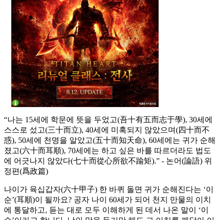
“나는 15세에 학문에 뜻을 두었고(吾十有五而志于學), 30세에
스스로 섰고(三十而立), 40세에 미혹되지 않았으며(四十而不
惑), 50세에 천명을 알았고(五十而知天命), 60세에는 귀가 순해
졌고(六十而耳順), 70세에는 하고 싶은 바를 따르더라도 법도
에 어긋나지 않았다(七十而從心所欲不踰矩).” - 논어(論語) 위
정편(爲政篇)
나이가 육십갑자(六十甲子) 한 바퀴 돌면 귀가 순해진다는 ‘이
순’(耳順)이 될까요? 공자 나이 60세가 되어 천지 만물의 이치
에 통달하고, 듣는 대로 모두 이해하게 된 데서 나온 말이 ‘이