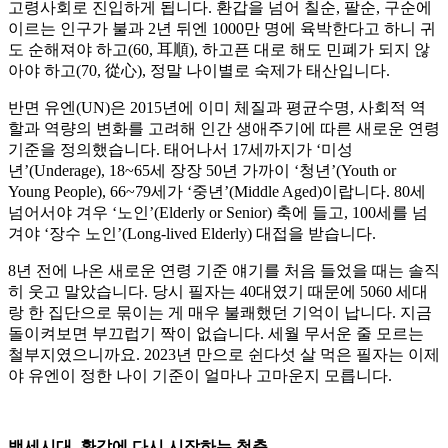
고령사회로 진입하게 됩니다. 환갑을 넘어 칠순, 팔순, 구순에
이르는 인구가 불과 2년 뒤엔 1000만 명에 육박한다고 하니 귀
도 순해져야 하고(60, 耳順), 하고픈 대로 해도 민폐가 되지 않
아야 하고(70, 從心), 정말 나이별로 숙제가 태산입니다.
반면 유엔(UN)은 2015년에 이미 체질과 평균수명, 사회적 역
할과 역량의 변화를 고려해 인간 생애주기에 따른 새로운 연령
기준을 정의했습니다. 태어나서 17세까지가 ‘미성
년’(Underage), 18~65세 장장 50년 가까이 ‘청년’(Youth or
Young People), 66~79세가 ‘중년’(Middle Aged)이랍니다. 80세
넘어서야 겨우 ‘노인’(Elderly or Senior) 축에 들고, 100세를 넘
겨야 ‘장수 노인’(Long-lived Elderly) 대접을 받습니다.
8년 전에 나온 새로운 연령 기준 얘기를 처음 들었을 때는 솔직
히 웃고 말았습니다. 당시 필자는 40대였기 때문에 5060 세대
랑 한 집단으로 묶이는 게 매우 불쾌했던 기억이 납니다. 지금
돌이켜보면 부끄럽기 짝이 없습니다. 세월 무서운 줄 모르는
철부지였으니까요. 2023년 만으로 쉰다섯 살 먹은 필자는 이제
야 유엔이 정한 나이 기준이 얼마나 고마운지 모릅니다.
백세시대, 환갑에 다시 시작하는 청춘