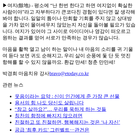
▶여지(餘地) - 평소에 “난 한번 한다고 하면 여지없이 확실한
사람이야”라고 자부하다가 큰코다친 경험이 있다면 잘 생각해
봐야 합니다. 일말의 틈이나 만회할 기회를 주지 않고 상대방
을 가차 없이 몰아세우지 않았는지 자신을 돌아볼 필요가 있습
니다. 여지가 있어야 그 사이로 아이디어나 영감이 떠오르고
원하는 결과를 얻어 서로가 만족하는 경우가 많습니다.
마음을 활짝 열고 남이 하는 말이나 내 마음의 소리를 귀 기울
여 듣다 보면 귀도 순해지고, 우리 삶이 순풍에 돛 단 듯 멋진
항해를 할 수 있지 않을까요. 환갑 만세! 청춘 만만세!
박경희 마음치유 강사
bravo@etoday.co.kr
관련 뉴스
웃음이라는 묘약 : 신이 인간에게 준 가장 큰 선물
용서의 힘 나도 당신도 살립니다
“참고 살까요?”… 우리를 욱하게 하는 것들
칭찬의 함정에 빠지지 않으려면
친절하고 또 친절하면, 행복해지는 것은 ‘나 자신’
공급 '최후 카드' 그린벨트⋯관건은