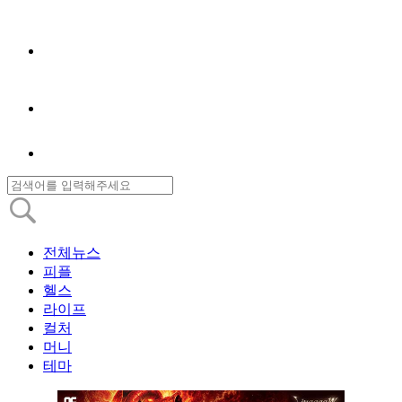
전체뉴스
피플
헬스
라이프
컬처
머니
테마