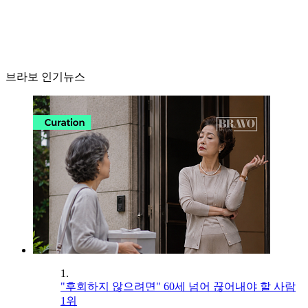
브라보 인기뉴스
1.
"후회하지 않으려면" 60세 넘어 끊어내야 할 사람
1위