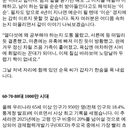
순’이라고 합니다. 남의 말을 듣기만 해도 그 이치를 깨달아 이
해하고, 남이 하는 말을 순순히 받아들인다고도 해석되는 ‘이
순’. 필자도 앞으로 4년이 지나면 예순이 될 텐데 ‘이순’ 경지에
는 감히 이르지 못할 것 같습니다. 독자 여러분은 어디쯤 속하
는지 떠올리면서 같이 이야기 나눠보겠습니다.
“열다섯에 왜 공부해야 하는지 도통 몰랐고, 서른에 등 떠밀리
듯 결혼했고, 마흔에는 유혹에 빠져 미친 듯이 방황했고, 쉰에
겨우 정신 차릴 즈음 가족이 흩어졌고, 육십엔 여차하면 시비
에 휘말리는 꼰대가 되더니, 이제 칠십 바라보며 노망날까 두
렵기 짝이 없네요.”
그날 저녁 자리에 함께 있던 순욱 씨가 갑자기 한숨을 푹 내쉽
니다.
60·70·80대 1000만 시대
올해 우리나라 65세 이상 인구가 950만 명(전체 인구의 18.4%,
통계청 발표)에 이르면서 사상 최고 기록을 세웠습니다. 이 추
세라면 2025년에는 고령 인구 비중이 20%를 넘어설 것으로 예
상되어 경제협력개발기구(OECD) 주요국 중에서 가장 빨리 초