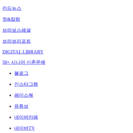
카드뉴스
컷&칼럼
브라보스페셜
브라보리포트
DIGITAL LIBRARY
50+ 시니어 신춘문예
블로그
인스타그램
페이스북
유튜브
네이버카페
네이버TV