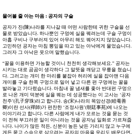
물어볼 줄 아는 마음 : 공자의 구슬
공자가 진(陳)나라를 지나갈 때 어떤 사람한테 귀한 구슬을 선
물로 받았습니다. 하나뿐인 구멍에 실을 꿰려는데 구슬 구멍이
아홉 구비나 구부러져 있어 아무리 해도 꿰어지지 않았습니다.
고민하던 공자는 마침 뽕잎을 따고 있는 아낙에게 물었습니다.
그러자 그 아낙은 웃으며 말했습니다.
“꿀을 이용하면 가능할 것이니 천천히 생각해보세요.” 공자는
시키는 대로 곰곰이 생각하다 그 말뜻을 깨닫고 무릎을 쳤습니
다. 그러고는 개미 한 마리를 붙잡아 허리에 실을 잡아맨 다음
개미를 구슬 한쪽 구멍으로 밀어 넣고 다른 편 구멍에는 꿀을
발라놓고 기다렸습니다. 마침내 꿀 냄새를 좇아 반대편 구멍으
로 나온 개미 덕분에 실을 꿰는 데 성공했다는 이 고사는 ‘공자
천주’(孔子穿珠)라고 합니다. 송(宋)나라의 목암선경(睦菴善
卿)이란 선사(禪師)가 편찬한 ‘조정사원’(朝廷事苑)에 나오는
이야기라고 합니다. 다른 사람에게 내가 모르는 것을 묻는 것
이 전혀 부끄러운 일이 아니라는 것을 공자님 일화로 가르쳐줍
니다. 나이가 많든 적든, 신분이 높든 낮든 가리지 않고 누구에
게든 묻고 스승으로 삼으려는 공자의 마음을 우리도 배운다면,