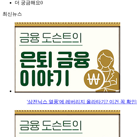
더 궁금해요
0
최신뉴스
'삼전닉스 열풍'에 레버리지 올라타기? 이건 꼭 확