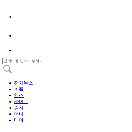
전체뉴스
피플
헬스
라이프
컬처
머니
테마