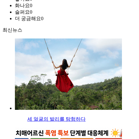
화나요
0
슬퍼요
0
더 궁금해요
0
최신뉴스
세 얼굴의 발리를 탐험하다