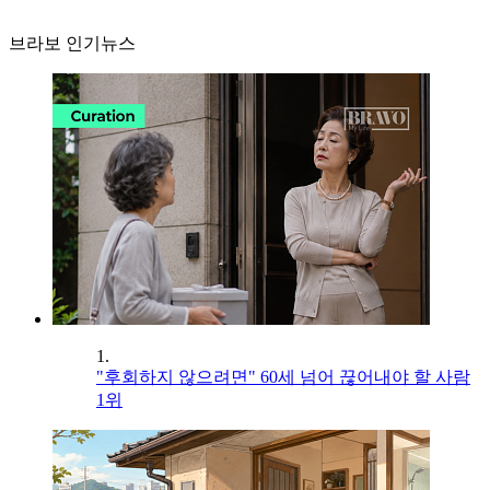
브라보 인기뉴스
1.
"후회하지 않으려면" 60세 넘어 끊어내야 할 사람
1위