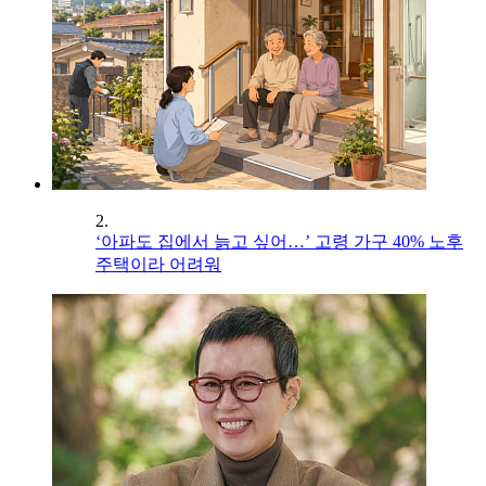
2.
‘아파도 집에서 늙고 싶어…’ 고령 가구 40% 노후
주택이라 어려워