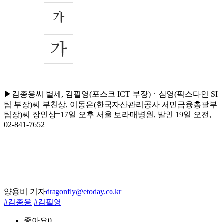
▶김종용씨 별세, 김필영(포스코 ICT 부장)ㆍ삼영(픽스다인 SI
팀 부장)씨 부친상, 이동은(한국자산관리공사 서민금융총괄부
팀장)씨 장인상=17일 오후 서울 보라매병원, 발인 19일 오전,
02-841-7652
양용비 기자
dragonfly@etoday.co.kr
#김종용
#김필영
좋아요
0