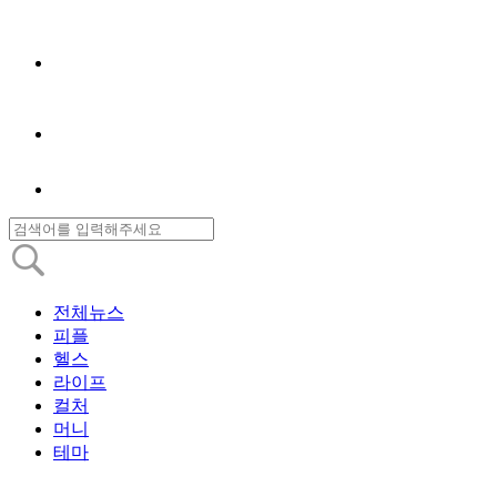
전체뉴스
피플
헬스
라이프
컬처
머니
테마