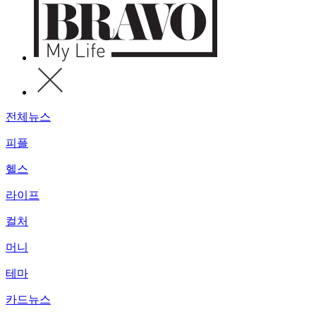
전체뉴스
피플
헬스
라이프
컬처
머니
테마
카드뉴스