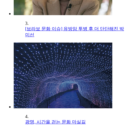
3.
[브라보 문화 이슈] 유방암 투병 후 더 단단해진 박
미선
4.
광명, 시간을 걷는 문화 마실길