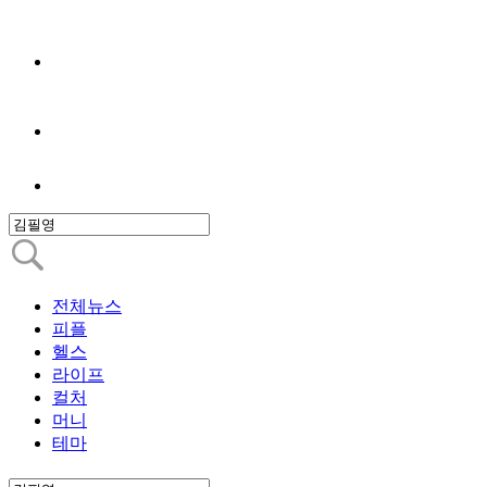
전체뉴스
피플
헬스
라이프
컬처
머니
테마