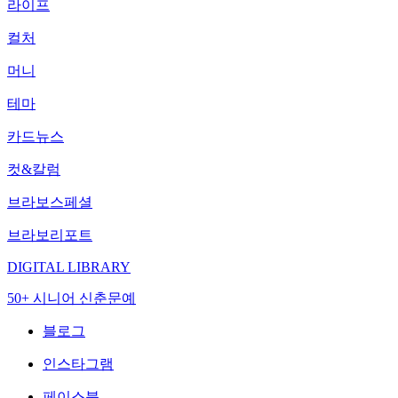
라이프
컬처
머니
테마
카드뉴스
컷&칼럼
브라보스페셜
브라보리포트
DIGITAL LIBRARY
50+ 시니어 신춘문예
블로그
인스타그램
페이스북