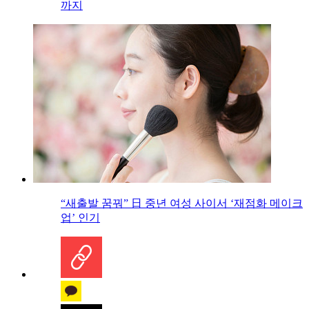
까지
“새출발 꿈꿔” 日 중년 여성 사이서 ‘재점화 메이크
업’ 인기