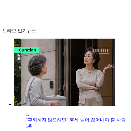
브라보 인기뉴스
1.
"후회하지 않으려면" 60세 넘어 끊어내야 할 사람
1위