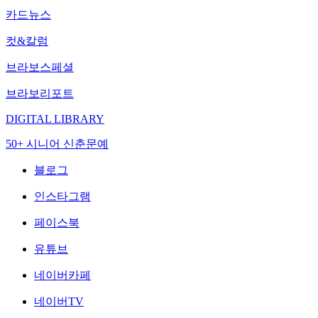
카드뉴스
컷&칼럼
브라보스페셜
브라보리포트
DIGITAL LIBRARY
50+ 시니어 신춘문예
블로그
인스타그램
페이스북
유튜브
네이버카페
네이버TV