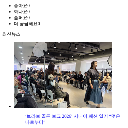
좋아요
0
화나요
0
슬퍼요
0
더 궁금해요
0
최신뉴스
‘브라보 골든 보그 2026’ 시니어 패션 열기 “멋은
나로부터”