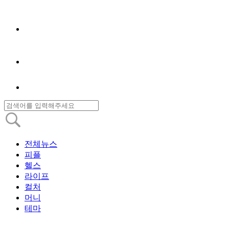
전체뉴스
피플
헬스
라이프
컬처
머니
테마