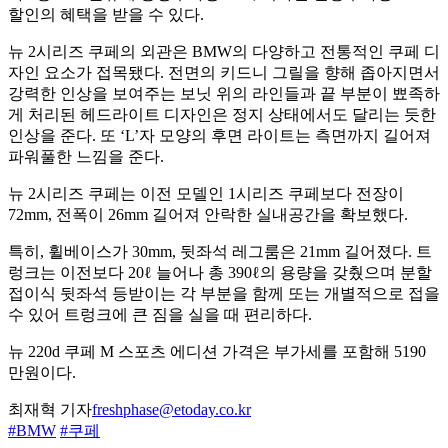
할인의 혜택을 받을 수 있다.
뉴 2시리즈 쿠페의 외관은 BMW의 다양하고 전통적인 쿠페 디
자인 요소가 접목됐다. 전면의 키드니 그릴을 향해 좁아지면서
강력한 인상을 보여주는 보닛 위의 라인들과 끝 부분이 뾰족하
게 처리된 헤드라이트 디자인은 정지 상태에서도 달리는 듯한
인상을 준다. 또 ‘L’자 모양의 후면 라이트는 측면까지 길어져
파워풀한 느낌을 준다.
뉴 2시리즈 쿠페는 이전 모델인 1시리즈 쿠페보다 전장이
72mm, 전폭이 26mm 길어져 안락한 실내공간을 확보했다.
특히, 휠베이스가 30mm, 뒷좌석 레그룸은 21mm 길어졌다. 트
렁크는 이전보다 20ℓ 늘어나 총 390ℓ의 용량을 갖췄으며 분할
접이식 뒷좌석 등받이는 각 부분을 함께 또는 개별적으로 접을
수 있어 트렁크에 큰 짐을 실을 때 편리하다.
뉴 220d 쿠페 M 스포츠 에디션 가격은 부가세를 포함해 5190
만원이다.
최재혁 기자
freshphase@etoday.co.kr
#BMW
#쿠페