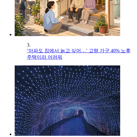
3.
‘아파도 집에서 늙고 싶어…’ 고령 가구 40% 노후
주택이라 어려워