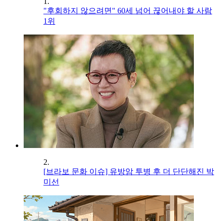
1.
"후회하지 않으려면" 60세 넘어 끊어내야 할 사람
1위
2.
[브라보 문화 이슈] 유방암 투병 후 더 단단해진 박
미선