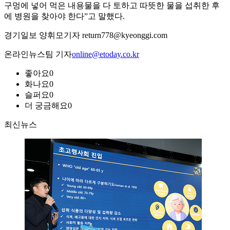
구멍에 넣어 먹은 내용물을 다 토하고 따뜻한 물을 섭취한 후
에 병원을 찾아야 한다”고 말했다.
경기일보 양휘모기자 return778@kyeonggi.com
온라인뉴스팀 기자
online@etoday.co.kr
좋아요
0
화나요
0
슬퍼요
0
더 궁금해요
0
최신뉴스