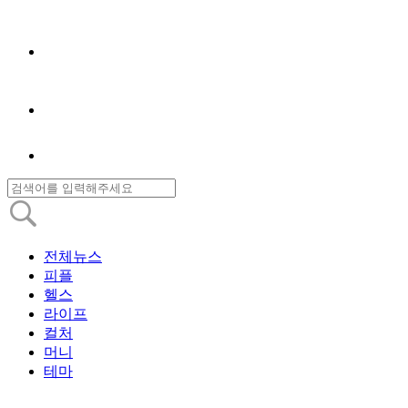
전체뉴스
피플
헬스
라이프
컬처
머니
테마