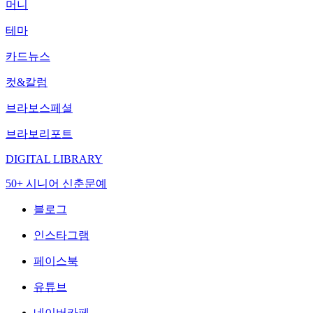
머니
테마
카드뉴스
컷&칼럼
브라보스페셜
브라보리포트
DIGITAL LIBRARY
50+ 시니어 신춘문예
블로그
인스타그램
페이스북
유튜브
네이버카페