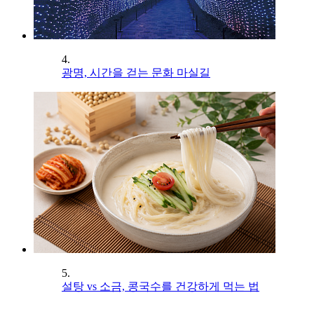
4.
광명, 시간을 걷는 문화 마실길
5.
설탕 vs 소금, 콩국수를 건강하게 먹는 법