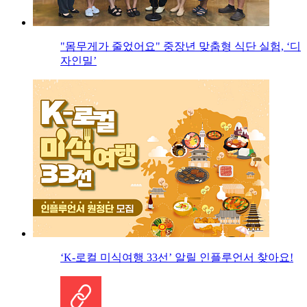
"몸무게가 줄었어요" 중장년 맞춤형 식단 실험, ‘디
자인밀’
‘K-로컬 미식여행 33선’ 알릴 인플루언서 찾아요!