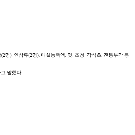
(2명), 인삼류(2명), 매실농축액, 엿, 조청, 감식초, 전통부각 등
고 말했다.