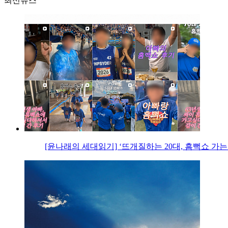
최신뉴스
[윤나래의 세대읽기] ‘뜨개질하는 20대, 흠뻑쇼 가는