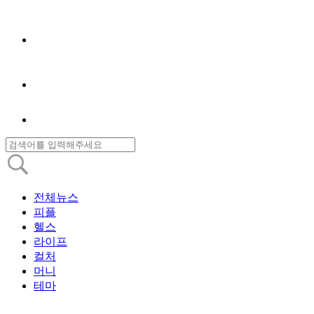
전체뉴스
피플
헬스
라이프
컬처
머니
테마