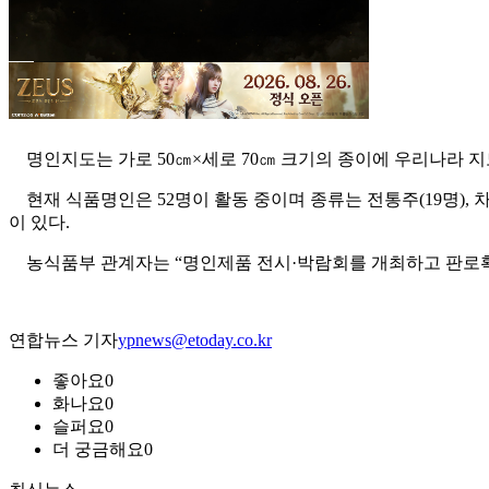
명인지도는 가로 50㎝×세로 70㎝ 크기의 종이에 우리나라 
현재 식품명인은 52명이 활동 중이며 종류는 전통주(19명), 차류(6명
이 있다.
농식품부 관계자는 “명인제품 전시·박람회를 개최하고 판로확대
연합뉴스 기자
ypnews@etoday.co.kr
좋아요
0
화나요
0
슬퍼요
0
더 궁금해요
0