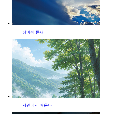
장마의 틈새
자연에서 배운다