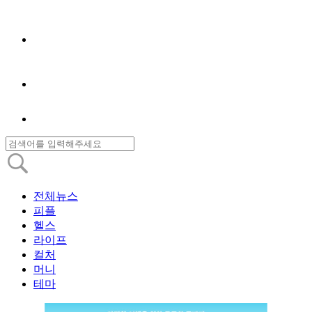
전체뉴스
피플
헬스
라이프
컬처
머니
테마