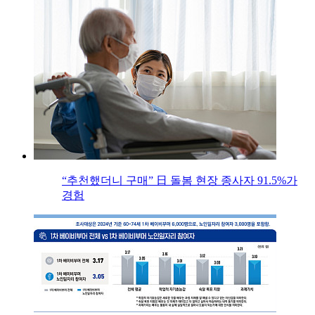
“추천했더니 구매” 日 돌봄 현장 종사자 91.5%가
경험