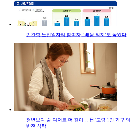
민간형 노인일자리 참여자, ‘배움 의지’도 높았다
청년보다 술·디저트 더 찾아… 日 '고령 1인 가구'의
반전 식탁