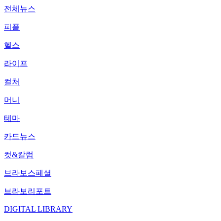
전체뉴스
피플
헬스
라이프
컬처
머니
테마
카드뉴스
컷&칼럼
브라보스페셜
브라보리포트
DIGITAL LIBRARY