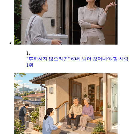
1.
"후회하지 않으려면" 60세 넘어 끊어내야 할 사람
1위