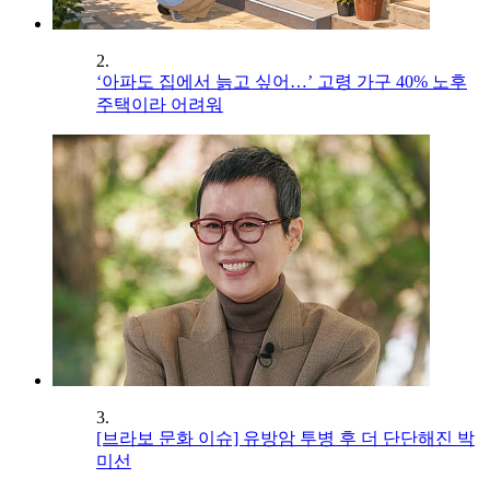
2.
‘아파도 집에서 늙고 싶어…’ 고령 가구 40% 노후
주택이라 어려워
3.
[브라보 문화 이슈] 유방암 투병 후 더 단단해진 박
미선