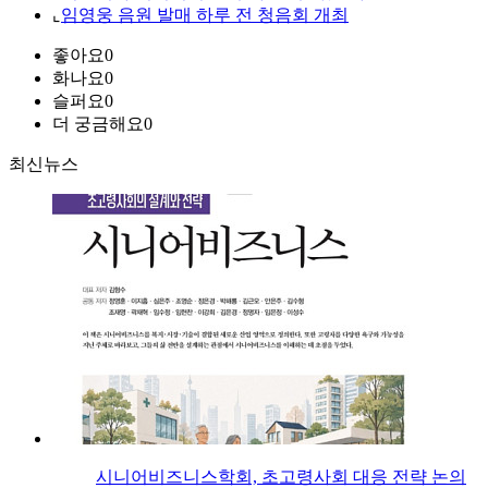
⌞
임영웅 음원 발매 하루 전 청음회 개최
좋아요
0
화나요
0
슬퍼요
0
더 궁금해요
0
최신뉴스
시니어비즈니스학회, 초고령사회 대응 전략 논의