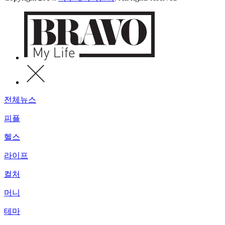
전체뉴스
피플
헬스
라이프
컬처
머니
테마