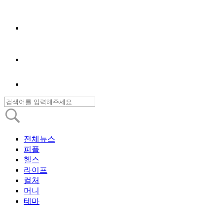
전체뉴스
피플
헬스
라이프
컬처
머니
테마