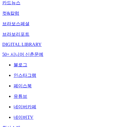
카드뉴스
컷&칼럼
브라보스페셜
브라보리포트
DIGITAL LIBRARY
50+ 시니어 신춘문예
블로그
인스타그램
페이스북
유튜브
네이버카페
네이버TV