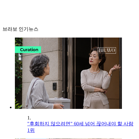
브라보 인기뉴스
1.
"후회하지 않으려면" 60세 넘어 끊어내야 할 사람
1위