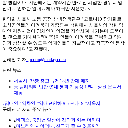
할 방침이다. 지난해에는 계약기간 만료 전 폐업한 경우 폐업
전까지 인하한 임대료에 대해서만 지원했다.
한영희 서울시 노동·공정·상생정책관은 "코로나19 장기화로
소상공인들의 어려움이 가중되는 상황에서 서울시의 착한 임
대인 지원사업이 임차인이 영업을 지속시켜 나가는데 도움이
될 것으로 기대한다"며 "임차인들이 어려움을 극복하고 임대
인과 상생할 수 있도록 임대인들의 자발적이고 적극적인 동참
이 중요하다"고 전했다.
문혜진 기자
hjmoon@etoday.co.kr
관련 뉴스
서울시 ‘35층 층고 규제’ 8년 만에 폐지
美 클래리티 법안 연내 통과 가능성 13%…상원 문턱서
제동
#임대인
#임차인
#임대료인하
#코로나19
#서울시
문혜진 기자의 주요 뉴스
⌞
비렉스, 중장년 일상에 감각과 회복 더하다
⌞
며느리와 시어머니, 친구가 될 수 있을까?