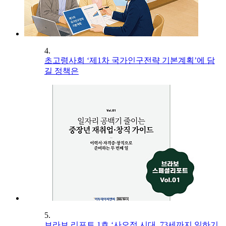
4.
초고령사회 ‘제1차 국가인구전략 기본계획’에 담
길 정책은
5.
브라보 리포트 1호 ‘사오정 시대, 73세까지 일하기