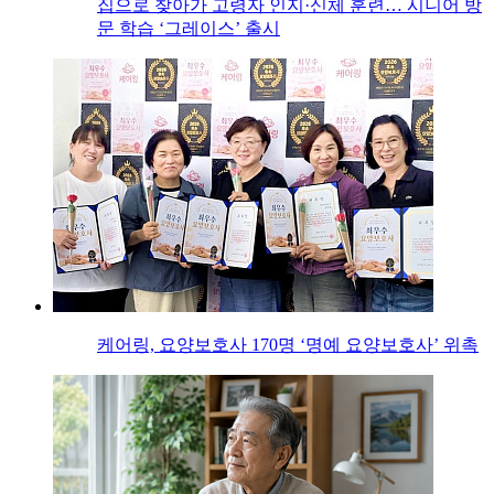
집으로 찾아가 고령자 인지·신체 훈련… 시니어 방
문 학습 ‘그레이스’ 출시
케어링, 요양보호사 170명 ‘명예 요양보호사’ 위촉