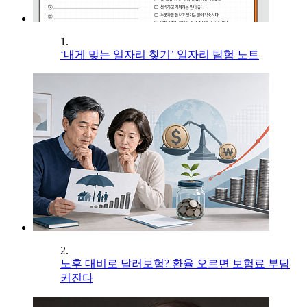
1.
‘내게 맞는 일자리 찾기’ 일자리 탐험 노트
2.
노후 대비로 달러보험? 환율 오르면 보험료 부담
커진다