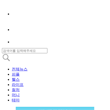
전체뉴스
피플
헬스
라이프
컬처
머니
테마