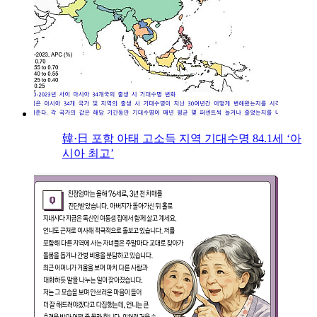
韓·日 포함 아태 고소득 지역 기대수명 84.1세 ‘아
시아 최고’