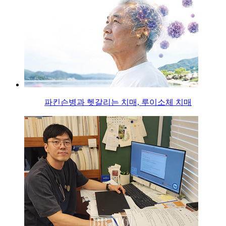
파킨슨병과 헷갈리는 치매, 루이소체 치매