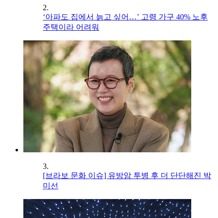
2.
‘아파도 집에서 늙고 싶어…’ 고령 가구 40% 노후
주택이라 어려워
3.
[브라보 문화 이슈] 유방암 투병 후 더 단단해진 박
미선