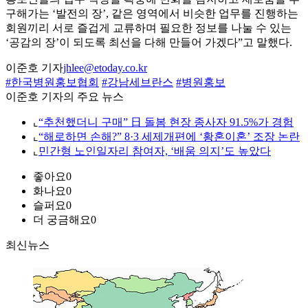
구해가는 ‘발전의 장’, 같은 영역에서 비슷한 업무를 진행하는
회원끼리 서로 즐겁게 교류하며 필요한 정보를 나눌 수 있는
‘공감의 장’이 되도록 최선을 다해 만들어 가겠다”고 말했다.
이준호 기자
jhlee@etoday.co.kr
#한국병원홍보협회
#강남세브란스
#병원홍보
이준호 기자의 주요 뉴스
⌞
“추천했더니 구매” 日 돌봄 현장 종사자 91.5%가 경험
⌞
“해로하면 손해?” 8·3 세제개편에 ‘황혼이혼’ 조장 논란
⌞
민간형 노인일자리 참여자, ‘배움 의지’도 높았다
좋아요
0
화나요
0
슬퍼요
0
더 궁금해요
0
최신뉴스