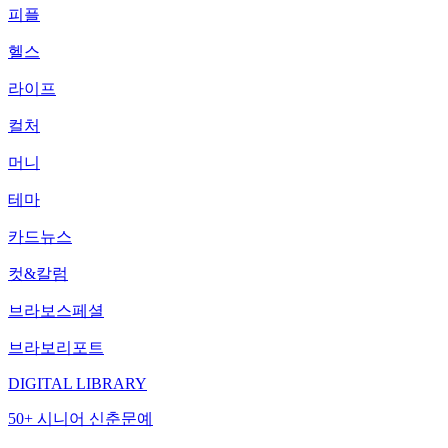
피플
헬스
라이프
컬처
머니
테마
카드뉴스
컷&칼럼
브라보스페셜
브라보리포트
DIGITAL LIBRARY
50+ 시니어 신춘문예