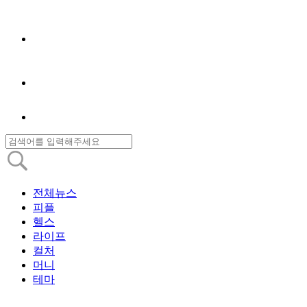
전체뉴스
피플
헬스
라이프
컬처
머니
테마