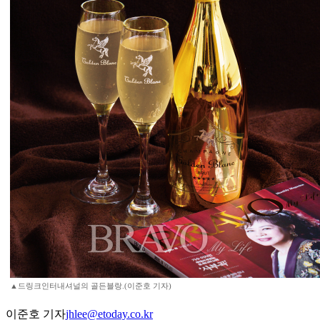
▲드링크인터내셔널의 골든블랑.(이준호 기자)
이준호 기자
jhlee@etoday.co.kr