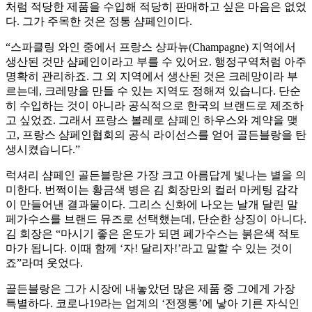
처럼 적당한 제품을 수입해 적당히 판매하고 싶은 마음은 없었
다. 그가 주목한 것은 정통 샴페인이다.
“스파클링 와인 중에서 프랑스 샹파뉴(Champagne) 지역에서
생산된 것만 샴페인이라고 부를 수 있어요. 행정구역처럼 아주
명확히 관리하죠. 그 외 지역에서 생산된 것은 크레망이라 부
르는데, 크레망을 만들 수 있는 지역도 정해져 있습니다. 단순
히 수입하는 것이 아니라 공식적으로 한국의 브랜드로 제조하
고 싶었죠. 그래서 프랑스 볼레로 샴페인 하우스와 계약을 맺
고, 프랑스 샴페인협회의 공식 라이선스를 얻어 골든블랑을 탄
생시켰습니다.”
럭셔리 샴페인 골든블랑은 가장 크고 아름답게 빛나는 별을 의
미한다. 번쩍이는 황금색 병은 김 회장만의 컬러 마케팅 감각
이 만들어낸 결과물이다. 그리스 신화에 나오는 날개 달린 말
페가수스를 브랜드 뮤즈로 선택했는데, 단순한 상징이 아니다.
김 회장은 “마시기 좋은 온도가 되면 페가수스는 붉은색 적토
마가 됩니다. 이때 함께 ‘자! 달리자!’라고 말할 수 있는 것이
죠”라며 웃었다.
골든블랑은 그가 시장에 내놓았던 많은 제품 중 그에게 가장
특별하다. 코로나19라는 업계의 ‘전쟁통’에 낳아 기른 자식인