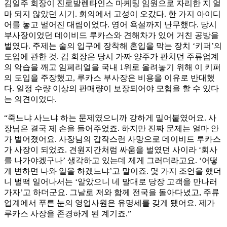
김일주 회장이 진로발렌타인스 마케팅 임원으로 자리한 지 얼
마 되지 않았던 시기. 회의에서 고성이 오갔다. 한 가지 아이디
어를 놓고 벌어진 대립이었다. 영어 욕설까지 난무했다. 당시
부사장이었던 데이비드 루카스와 견해차가 있어 거친 공방을
벌였다. 주제는 술의 입구에 장착해 혼입을 막는 장치 ‘키퍼’의
도입에 관한 것. 김 회장은 당시 가짜 양주가 판치던 주류업계
의 악습을 깨고 임페리얼을 국내 1위로 올려놓기 위해 이 키퍼
의 도입을 주장했고, 루카스 부사장은 비용을 이유로 반대했
다. 일정 수량 이상의 판매량이 보장되어야 모험을 할 수 있다
는 의견이었다.
“죽느냐 사느냐 하는 문제였으니까 강하게 밀어붙였어요. 사
장님은 결국 제 손을 들어주었죠. 하지만 진짜 문제는 얼마 안
가 벌어졌어요. 사장님의 갑작스런 사망으로 데이비드 루카스
가 사장이 되었죠. 견원지간처럼 싸움을 벌였던 사이라 ‘회사
를 나가야겠구나’ 생각하고 있는데 제게 그러더라고요. ‘어떻
게 변하면 나와 일을 하겠느냐’고 말이죠. 몇 가지 조언을 했더
니 벌떡 일어나서는 ‘알았으니 네 말대로 당장 고객을 만나러
가자’고 하더군요. 그날로 저와 함께 전국을 돌아다녔고, 주류
업계에서 푸른 눈의 영업사원은 유명세를 갖게 됐어요. 제가
루카스 사장을 존경하게 된 계기죠.”