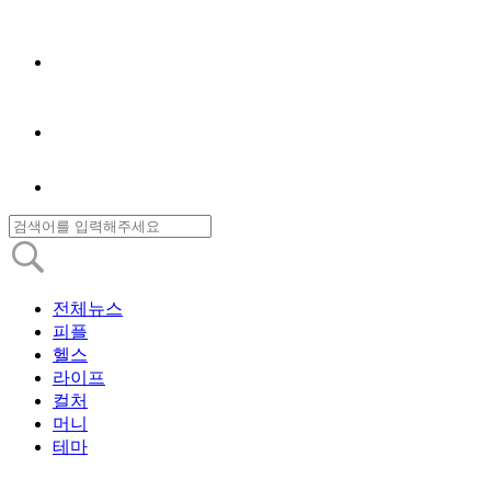
전체뉴스
피플
헬스
라이프
컬처
머니
테마