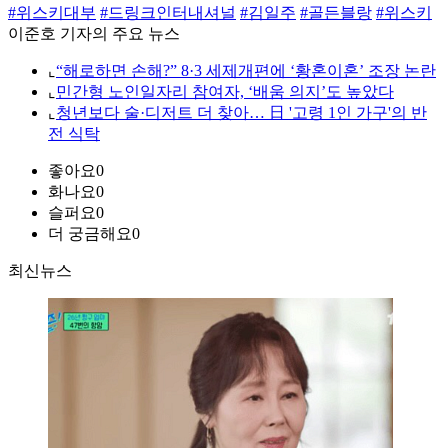
#위스키대부
#드링크인터내셔널
#김일주
#골든블랑
#위스키
이준호 기자의 주요 뉴스
⌞
“해로하면 손해?” 8·3 세제개편에 ‘황혼이혼’ 조장 논란
⌞
민간형 노인일자리 참여자, ‘배움 의지’도 높았다
⌞
청년보다 술·디저트 더 찾아… 日 '고령 1인 가구'의 반
전 식탁
좋아요
0
화나요
0
슬퍼요
0
더 궁금해요
0
최신뉴스