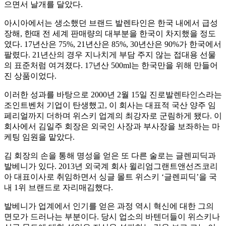
으면서 날개를 달았다.
아시아에서는 생소했던 브랜드 발렌타인은 한국 내에서 급성
장해, 한때 전 세계 판매량의 대부분을 한국이 차지했을 정도
였다. 17년산은 75%, 21년산은 85%, 30년산은 90%가 한국에서
팔렸다. 21년산의 경우 지나치게 부담 주지 않는 접대용 선물
의 표준처럼 여겨졌다. 17년산 500ml는 한국만을 위해 만들어
진 상품이었다.
이러한 성과를 바탕으로 2000년 2월 15일 진로발렌타인스라는
조인트벤처 기업이 탄생했고, 이 회사는 대표적 국산 양주 임
페리얼까지 더하며 위스키 업계의 최강자로 군림하게 됐다. 이
회사에서 김일주 회장은 외국인 사장과 부사장을 보좌하는 마
케팅 임원을 맡았다.
김 회장의 손을 통해 명성을 얻은 또 다른 술로는 글렌피딕과
발베니가 있다. 2013년 외국계 회사 윌리엄그랜트앤선즈코리
아 대표이사로 취임하면서 싱글 몰트 위스키 ‘글렌피딕’을 국
내 1위 브랜드로 자리매김했다.
발베니가 업계에서 인기를 얻은 과정 역시 혁신에 대한 그의
면모가 드러나는 부분이다. 당시 업소의 바텐더들이 위스키나