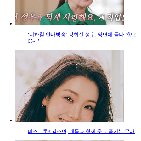
‘지하철 안내방송’ 강희선 성우, 영면에 들다 ‘향년
65세’
미스트롯3 김소연, 팬들과 함께 웃고 즐기는 무대